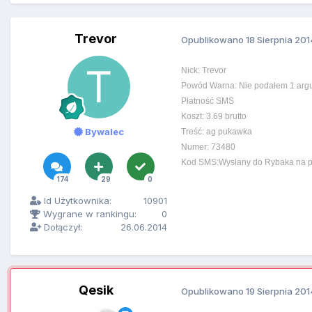
Trevor
Opublikowano
18 Sierpnia 201
Nick: Trevor
Powód Warna: Nie podałem 1 arg
Płatność SMS
Koszt: 3.69 brutto
Bywalec
Treść: ag pukawka
Numer: 73480
Kod SMS:Wysłany do Rybaka na pr
174
29
0
Id Użytkownika:
10901
Wygrane w rankingu:
0
Dołączył:
26.06.2014
Qesik
Opublikowano
19 Sierpnia 201