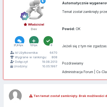
Automatycznie wygenero
Temat został zamknięty prz
Właściciel
Powód:
OK
Dev
21,6 tys.
12 tys.
0
Jeżeli się z tym nie zgadzas
Id Użytkownika:
6470
Wygrane w rankingu:
808
Dołączył:
19.08.2013
Pozdrawiamy
Urodziny:
10.05.1997
Administracja Forum | Cs-Cl
Ten temat został zamknięty. Brak możliwości 