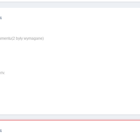
4
umentu(2 były wymagane)
iv.
4