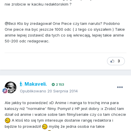
nie zrobicie w kaciku redaktorskim ?
@Bezi Kto by zredagował One Piece czy tam naruto? Podobno
One piece ma byc jeszcze 1000 odc ( z tego co slyszałem ) Takie
anime lepiej zostawić dla tych co się wkrecają, lepiej takie anime
50-200 odc redagowac.
3
Makaveli.
2 153
Opublikowano
20 Sierpnia 2014
Ale jakby to powiedzieć xD Anime i manga to trochę inna para
kaloszy niż "normalne' filmy. Pomysł z HP jest dobry :x Zrobić tam
dział od anime i walcie sobie tam filmy/seriale czy co tam chcecie
A ktoś kto się tym interesuje dostanie rangę redaktora i
będzie to prowadził
myślę że jedna osoba na takie