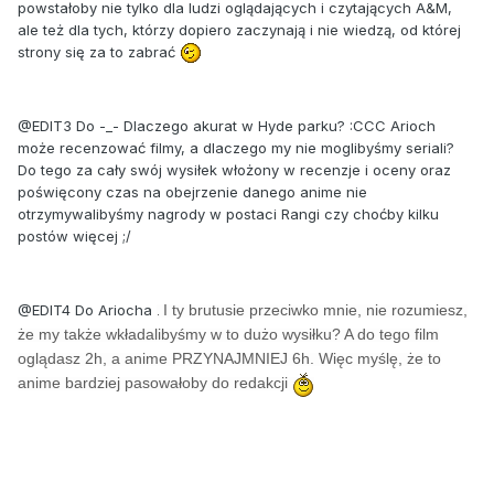
powstałoby nie tylko dla ludzi oglądających i czytających A&M,
ale też dla tych, którzy dopiero zaczynają i nie wiedzą, od której
strony się za to zabrać
@EDIT3 Do -_- Dlaczego akurat w Hyde parku? :CCC Arioch
może recenzować filmy, a dlaczego my nie moglibyśmy seriali?
Do tego za cały swój wysiłek włożony w recenzje i oceny oraz
poświęcony czas na obejrzenie danego anime nie
otrzymywalibyśmy nagrody w postaci Rangi czy choćby kilku
postów więcej ;/
@EDIT4 Do Ariocha
I ty brutusie przeciwko mnie, nie rozumiesz,
.
że my także wkładalibyśmy w to dużo wysiłku? A do tego film
oglądasz 2h, a anime PRZYNAJMNIEJ 6h. Więc myślę, że to
anime bardziej pasowałoby do redakcji