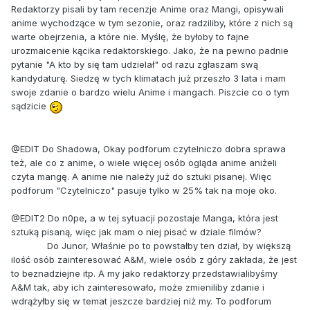
Redaktorzy pisali by tam recenzje Anime oraz Mangi, opisywali
anime wychodzące w tym sezonie, oraz radziliby, które z nich są
warte obejrzenia, a które nie. Myślę, że byłoby to fajne
urozmaicenie kącika redaktorskiego. Jako, że na pewno padnie
pytanie "A kto by się tam udzielał" od razu zgłaszam swą
kandydaturę. Siedzę w tych klimatach już przeszło 3 lata i mam
swoje zdanie o bardzo wielu Anime i mangach. Piszcie co o tym
sądzicie
@EDIT Do Shadowa, Okay podforum czytelniczo dobra sprawa
też, ale co z anime, o wiele więcej osób ogląda anime aniżeli
czyta mangę. A anime nie należy już do sztuki pisanej. Więc
podforum "Czytelniczo" pasuje tylko w 25% tak na moje oko.
@EDIT2 Do n0pe, a w tej sytuacji pozostaje Manga, która jest
sztuką pisaną, więc jak mam o niej pisać w dziale filmów?
Do Junor, Właśnie po to powstałby ten dział, by większą
ilość osób zainteresować A&M, wiele osób z góry zakłada, że jest
to beznadziejne itp. A my jako redaktorzy przedstawialibyśmy
A&M tak, aby ich zainteresowało, może zmieniliby zdanie i
wdrążyłby się w temat jeszcze bardziej niż my. To podforum