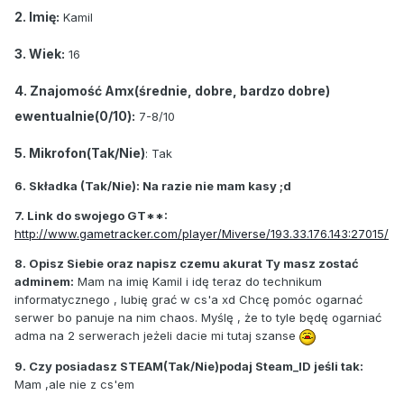
2. Imię:
Kamil
3. Wiek:
16
4. Znajomość Amx(średnie, dobre, bardzo dobre)
ewentualnie(0/10):
7-8/10
5. Mikrofon(Tak/Nie)
: Tak
6. Składka (Tak/Nie): Na razie nie mam kasy ;d
7. Link do swojego GT**:
http://www.gametracker.com/player/Miverse/193.33.176.143:27015/
8. Opisz Siebie oraz napisz czemu akurat Ty masz zostać
adminem:
Mam na imię Kamil i idę teraz do technikum
informatycznego , lubię grać w cs'a xd Chcę pomóc ogarnać
serwer bo panuje na nim chaos. Myślę , że to tyle będę ogarniać
adma na 2 serwerach jeżeli dacie mi tutaj szanse
9. Czy posiadasz STEAM(Tak/Nie)podaj Steam_ID jeśli tak:
Mam ,ale nie z cs'em