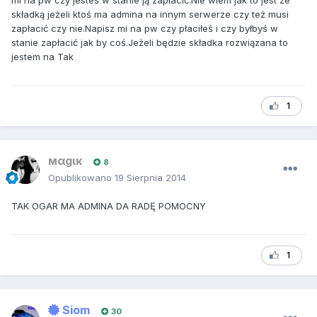
mi na pw czy jesteś w stanie ją zapłacić.Nie wiem jak to jest ze
składką jeżeli ktoś ma admina na innym serwerze czy też musi
zapłacić czy nie.Napisz mi na pw czy płaciłeś i czy byłbyś w
stanie zapłacić jak by coś.Jeżeli będzie składka rozwiązana to
jestem na Tak
1
мαgιк
8
Opublikowano
19 Sierpnia 2014
TAK OGAR MA ADMINA DA RADĘ POMOCNY
1
Siom
30