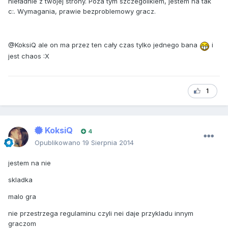
nieładnie z twojej strony. Poza tym szczególikiem, jestem na tak
c:. Wymagania, prawie bezproblemowy gracz.
@KoksiQ ale on ma przez ten cały czas tylko jednego bana
i
jest chaos :X
1
KoksiQ
4
Opublikowano
19 Sierpnia 2014
jestem na nie
skladka
malo gra
nie przestrzega regulaminu czyli nei daje przykladu innym
graczom