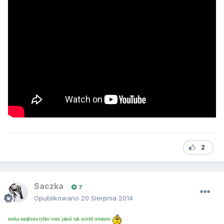
2
Saczka
7
Opublikowano
20 Sierpnia 2014
nutka zarąbista tylko vnm jakoś tak ucichł ostatnio