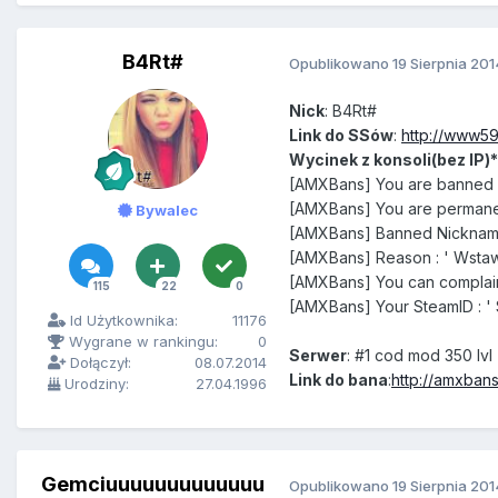
B4Rt#
Opublikowano
19 Sierpnia 201
Nick
: B4Rt#
Link do SSów
:
http://www59
Wycinek z konsoli(bez IP)*
[AMXBans] You are banned f
[AMXBans] You are permane
Bywalec
[AMXBans] Banned Nicknam
[AMXBans] Reason : ' Wstaw 
[AMXBans] You can complain
115
22
0
[AMXBans] Your SteamID : ' 
Id Użytkownika:
11176
Wygrane w rankingu:
0
Serwer
: #1 cod mod 350 lvl
Dołączył:
08.07.2014
Link do bana
:
http://amxbans
Urodziny:
27.04.1996
Gemciuuuuuuuuuuuuu
Opublikowano
19 Sierpnia 201