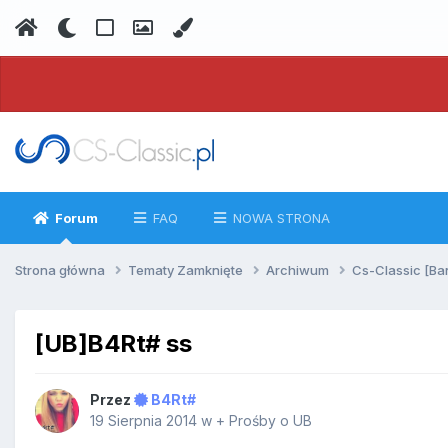
Forum
FAQ
NOWA STRONA
Strona główna
Tematy Zamknięte
Archiwum
Cs-Classic [Ba
[UB]B4Rt# ss
Przez
B4Rt#
19 Sierpnia 2014
w
+ Prośby o UB