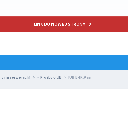
LINK DO NOWEJ STRONY
ny na serwerach]
+ Prośby o UB
[UB]B4Rt# ss