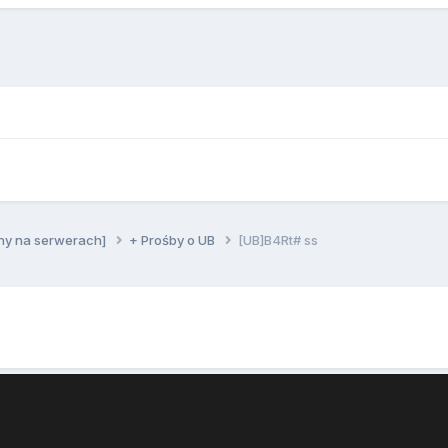
ny na serwerach]
+ Prośby o UB
[UB]B4Rt# ss