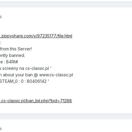
4
.zippyshare.com/v/97235177/file.html
:
rom this Server!
ntly banned.
e : B4Rt#
screeny na cs-classic.pl '
 about your ban @ www.cs-classic.pl
STEAM_0 : 0 : 80406142 '
.cs-classic.pl/ban_list.php?bid=71288
4