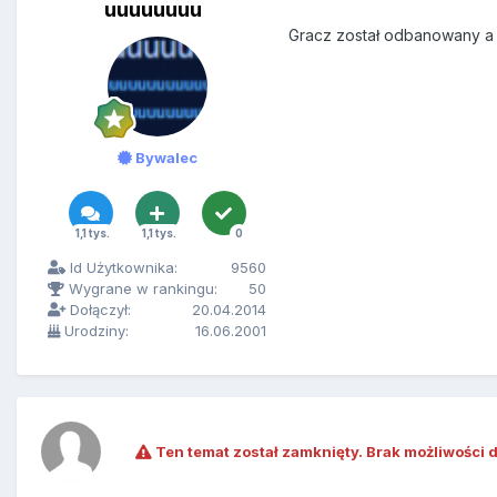
uuuuuuuu
Gracz został odbanowany a t
Bywalec
1,1 tys.
1,1 tys.
0
Id Użytkownika:
9560
Wygrane w rankingu:
50
Dołączył:
20.04.2014
Urodziny:
16.06.2001
Ten temat został zamknięty. Brak możliwości 