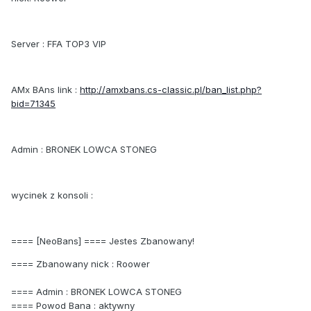
Server : FFA TOP3 VIP
AMx BAns link :
http://amxbans.cs-classic.pl/ban_list.php?
bid=71345
Admin : BRONEK LOWCA STONEG
wycinek z konsoli :
==== [NeoBans] ==== Jestes Zbanowany!
==== Zbanowany nick : Roower
==== Admin : BRONEK LOWCA STONEG
==== Powod Bana : aktywny