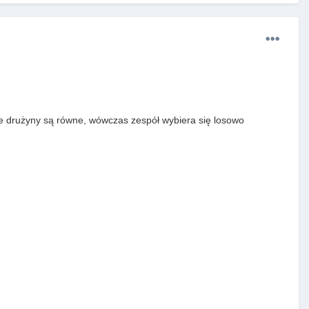
bie drużyny
są
równe, wówczas
zespół
wybiera się
losowo