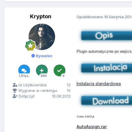
Krypton
Opublikowano
19 Sierpnia 201
Plugin automatycznie po wejści
Bywalec
1,9 tys.
984
0
Instalacja standardowa
Id Użytkownika:
12
Wygrane w rankingu:
10
Dołączył:
10.08.2012
Zródło: AMXX.pl
AutoAssign.rar