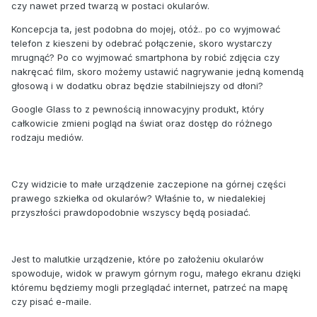
czy nawet przed twarzą w postaci okularów.
Koncepcja ta, jest podobna do mojej, otóż.. po co wyjmować
telefon z kieszeni by odebrać połączenie, skoro wystarczy
mrugnąć? Po co wyjmować smartphona by robić zdjęcia czy
nakręcać film, skoro możemy ustawić nagrywanie jedną komendą
głosową i w dodatku obraz będzie stabilniejszy od dłoni?
Google Glass to z pewnością innowacyjny produkt, który
całkowicie zmieni pogląd na świat oraz dostęp do różnego
rodzaju mediów.
Czy widzicie to małe urządzenie zaczepione na górnej części
prawego szkiełka od okularów? Właśnie to, w niedalekiej
przyszłości prawdopodobnie wszyscy będą posiadać.
Jest to malutkie urządzenie, które po założeniu okularów
spowoduje, widok w prawym górnym rogu, małego ekranu dzięki
któremu będziemy mogli przeglądać internet, patrzeć na mapę
czy pisać e-maile.