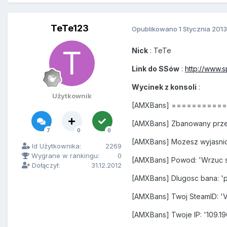
TeTe123
Opublikowano
1 Stycznia 2013
Nick
: TeTe
Link do SSów
:
http://www.
Wycinek z konsoli
:
Użytkownik
[AMXBans] =========
[AMXBans] Zbanowany przez
7
0
0
[AMXBans] Mozesz wyjasnic
Id Użytkownika:
2269
Wygrane w rankingu:
0
[AMXBans] Powod: 'Wrzuc s
Dołączył:
31.12.2012
[AMXBans] Dlugosc bana: '
[AMXBans] Twoj SteamID: '
[AMXBans] Twoje IP: '109.196