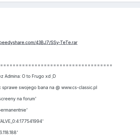
speedyshare.com/43BJ7/SSy-TeTe.rar
======================================
 Admina: O to Frugo xd ;D
 sprawe swojego bana na @ www.cs-classic.pl
creeny na forum'
permanentnie'
VALVE_0:4:177541994'
.118.188'