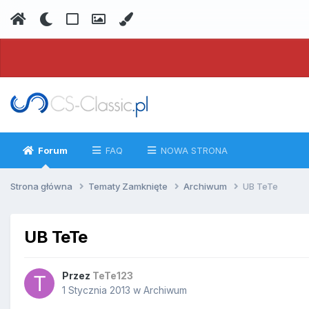
Forum
FAQ
NOWA STRONA
Strona główna
Tematy Zamknięte
Archiwum
UB TeTe
UB TeTe
Przez
TeTe123
1 Stycznia 2013
w
Archiwum