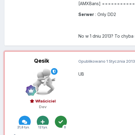
[AMXBans] =========
Serwer
: Only DD2
No w 1 dniu 2013? To chyba
Qesik
Opublikowano
1 Stycznia 2013
UB
Właściciel
Dev
21,6 tys.
12 tys.
0