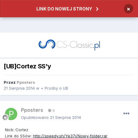
×
LINK DO NOWEJ STRONY
[UB]Cortez SS'y
Przez
Pposters
21 Sierpnia 2014
w
+ Prośby o UB
Pposters
0
Opublikowano
21 Sierpnia 2014
Nick: Cortez
Link do SSów:
http://speedy.sh/Ye37j/Nowy-folder.rar