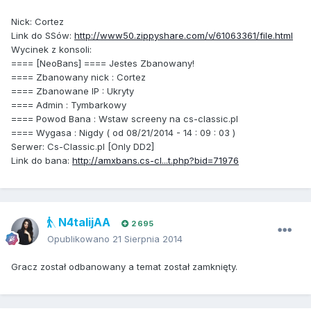
Nick: Cortez
Link do SSów:
http://www50.zippyshare.com/v/61063361/file.html
Wycinek z konsoli:
==== [NeoBans] ==== Jestes Zbanowany!
==== Zbanowany nick : Cortez
==== Zbanowane IP : Ukryty
==== Admin : Tymbarkowy
==== Powod Bana : Wstaw screeny na cs-classic.pl
==== Wygasa : Nigdy ( od 08/21/2014 - 14 : 09 : 03 )
Serwer: Cs-Classic.pl [Only DD2]
Link do bana:
http://amxbans.cs-cl...t.php?bid=71976
N4talijAA
2 695
Opublikowano
21 Sierpnia 2014
Gracz został odbanowany a temat został zamknięty.