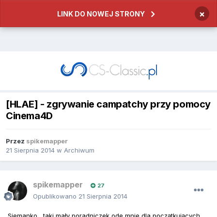
×
LINK DO NOWEJ STRONY
[HLAE] - zgrywanie campatchy przy pomocy
Cinema4D
Przez
spikemapper
21 Sierpnia 2014
w
Archiwum
spikemapper
27
Opublikowano
21 Sierpnia 2014
Siemanko , taki mały poradniczek ode mnie dla początkujących ,