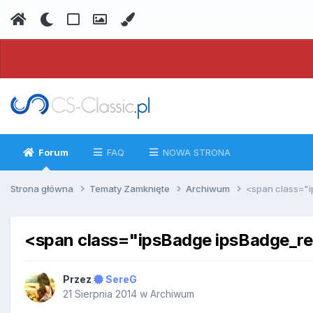
Forum
FAQ
NOWA STRONA
Strona główna
Tematy Zamknięte
Archiwum
<span class="
<span class="ipsBadge ipsBadge_
Przez
SereG
21 Sierpnia 2014
w
Archiwum