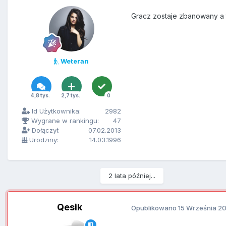
Gracz zostaje zbanowany a t
Weteran
4,8 tys.
2,7 tys.
0
Id Użytkownika:
2982
Wygrane w rankingu:
47
Dołączył:
07.02.2013
Urodziny:
14.03.1996
2 lata później...
Qesik
Opublikowano
15 Września 2