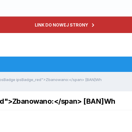
LINK DO NOWEJ STRONY
ipsBadge ipsBadge_red">Zbanowano:</span> [BAN]Wh
red">Zbanowano:</span> [BAN]Wh