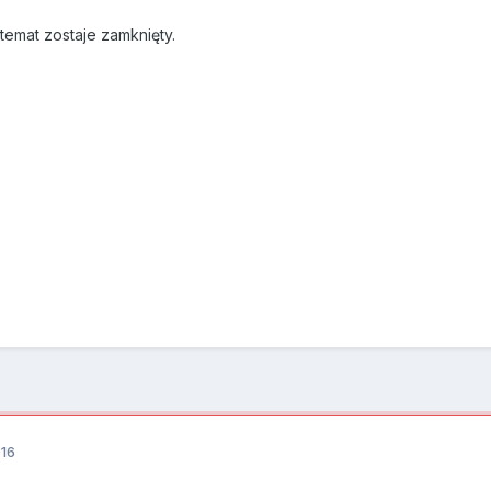
emat zostaje zamknięty.
016