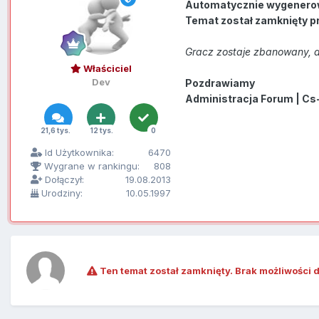
Automatycznie wygenero
Temat został zamknięty p
Gracz zostaje zbanowany, a
Właściciel
Dev
Pozdrawiamy
Administracja Forum | Cs
21,6 tys.
12 tys.
0
Id Użytkownika:
6470
Wygrane w rankingu:
808
Dołączył:
19.08.2013
Urodziny:
10.05.1997
Ten temat został zamknięty. Brak możliwości 