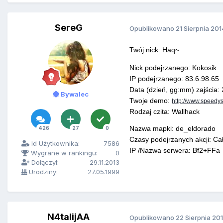
SereG
Opublikowano
21 Sierpnia 201
Twój nick: Haq~
Nick podejrzanego: Kokosik
IP podejrzanego: 83.6.98.65
Data (dzień, gg:mm) zajścia:
Bywalec
Twoje demo:
http://www.speedy
Rodzaj czita: Wallhack
Nazwa mapki: de_eldorado
426
27
0
Czasy podejrzanych akcji: C
Id Użytkownika:
7586
IP /Nazwa serwera: Bf2+FFa
Wygrane w rankingu:
0
Dołączył:
29.11.2013
Urodziny:
27.05.1999
N4talijAA
Opublikowano
22 Sierpnia 20