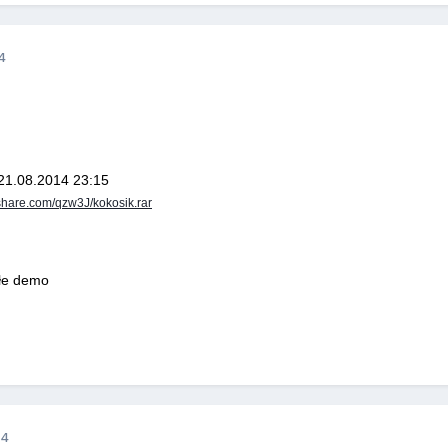
4
 21.08.2014 23:15
share.com/qzw3J/kokosik.rar
ałe demo
14