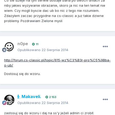
Co sie dzieje na tym serwie dostaje bana po dwoch dniach za
niby jakies wyzywanie obrazanie, skoro ja nic na ten temat nie
wiem. Czy mogli byscie dac ub bo nic z tego nie rozumiem.
Zdazylem zaczac przygodne na cs-classic a juz takie dziwne
problemy. Pozdrawiam Zielone mysli
n0pe
11
Opublikowano
22 Sierpnia 2014
http://forum.cs-classic.pl/topic/615-wz%C3%B3r-pro%C5%9Bba-
o-ub/
Dostosuj się do wzoru.
Makaveli.
2 153
Opublikowano
22 Sierpnia 2014
zastosuj się do wzoru i daj na ss'y jeżeli admin ci zrobił.