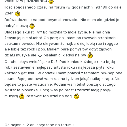
Wiek: 17 w październiku
Ilość spędzanego czasu na forum (w godzinach)?: 9d 18h co daje
234h
Doświadczenie na podobnym stanowisku: Nie mam ale gdzieś je
nabyć muszę
Dlaczego akurat Ty?: Bo muzyka to moje życie. Nie ma dnia
żebym jej nie słuchał. Co parę dni latam po różnych stronkach i
szukam nowości. Nie ukrywam że najbardziej lubię rap i reggae
ale lubię też rock i pop. Miałem parę pomysłów dotyczących
działu muzyka ale -_- pisałem ci kiedyś na pw
Co chciałbyś wnieść jako DJ?: Pod koniec każdego roku będę
robił zestawienie najlepszy artysta roku i najlepsza płyta roku
każdego gatunku. W dodatku mam pomysł z tematem hip-hop one
sound. Będę podawał wam raz na tydzień jakąś nutkę z rapu. Nie
będzie to puste wrzucanie. Podam wam tekst opiszę dlaczego
akurat ta piosenka. Chcę was po prostu zarazić moją pasją-
muzyką
Postawie ten dział na nogi
Co najmniej 2 dni spędzone na forum +