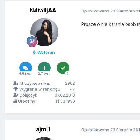
N4talijAA
Opublikowano
23 Sierpnia 20
Prosze o nie karanie osob 
Weteran
4,8 tys.
2,7 tys.
0
Id Użytkownika:
2982
Wygrane w rankingu:
47
Dołączył:
07.02.2013
Urodziny:
14.03.1996
ajmi1
Opublikowano
23 Sierpnia 20