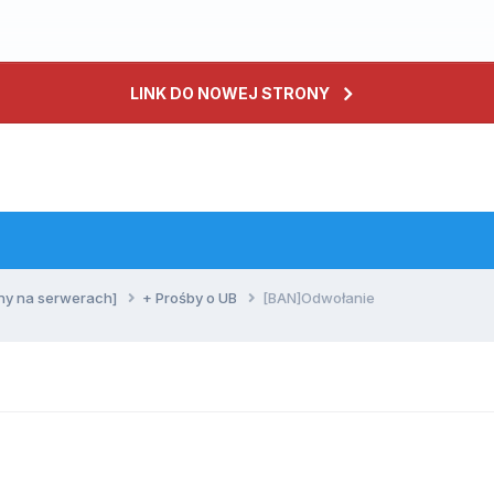
LINK DO NOWEJ STRONY
ny na serwerach]
+ Prośby o UB
[BAN]Odwołanie