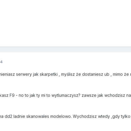
14
ieniasz serwery jak skarpetki , myślisz że dostaniesz ub , mimo że m
kasz F9 - no to jak ty mi to wytlumaczysz? zawsze jak wchodzisz na
a dd2 ladnie skanowales modelowo. Wychodzisz wtedy ,gdy tylko jes