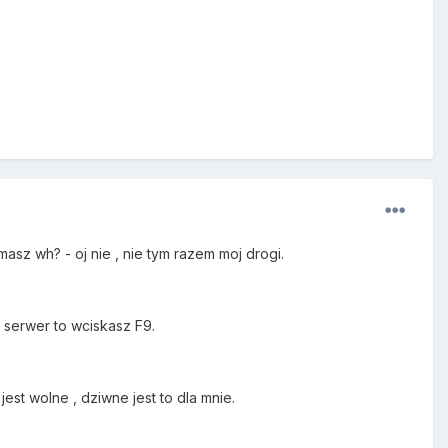
asz wh? - oj nie , nie tym razem moj drogi.
 serwer to wciskasz F9.
t wolne , dziwne jest to dla mnie.