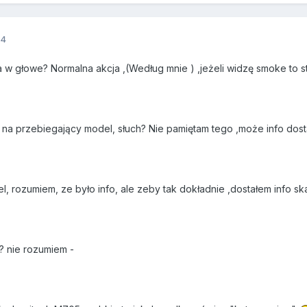
14
w głowe? Normalna akcja ,(Według mnie ) ,jeżeli widzę smoke to strz
na przebiegający model, słuch? Nie pamiętam tego ,może info dosta
l, rozumiem, ze było info, ale zeby tak dokładnie ,dostałem info sk
? nie rozumiem -