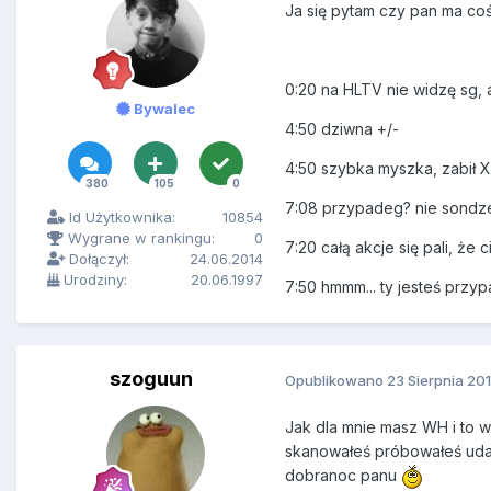
Ja się pytam czy pan ma coś 
0:20 na HLTV nie widzę sg, a
Bywalec
4:50 dziwna +/-
4:50 szybka myszka, zabił 
380
105
0
7:08 przypadeg? nie sondz
Id Użytkownika:
10854
Wygrane w rankingu:
0
7:20 całą akcje się pali, że c
Dołączył:
24.06.2014
Urodziny:
20.06.1997
7:50 hmmm... ty jesteś prz
szoguun
Opublikowano
23 Sierpnia 20
Jak dla mnie masz WH i to w
skanowałeś próbowałeś udawa
dobranoc panu