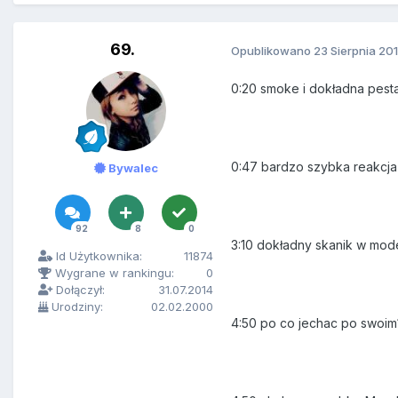
69.
Opublikowano
23 Sierpnia 20
0:20 smoke i dokładna pesta 
0:47 bardzo szybka reakcja 
Bywalec
92
8
0
3:10 dokładny skanik w mode
Id Użytkownika:
11874
Wygrane w rankingu:
0
Dołączył:
31.07.2014
Urodziny:
02.02.2000
4:50 po co jechac po swoim