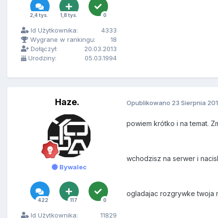
2,4 tys.
1,8 tys.
0
Id Użytkownika:
4333
Wygrane w rankingu:
18
Dołączył:
20.03.2013
Urodziny:
05.03.1994
Haze.
Opublikowano
23 Sierpnia 20
powiem krótko i na temat. Zm
wchodzisz na serwer i nacis
Bywalec
ogladajac rozgrywke twoja n
422
117
0
Id Użytkownika:
11829