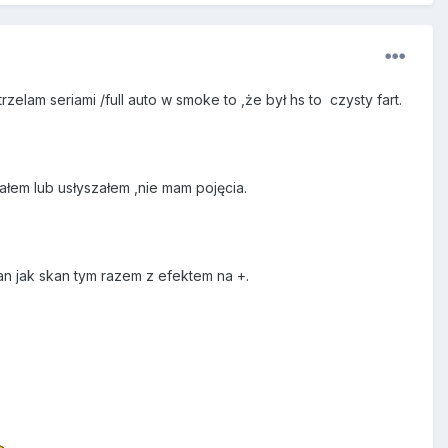
elam seriami /full auto w smoke to ,że był hs to czysty fart.
łem lub usłyszałem ,nie mam pojęcia.
an jak skan tym razem z efektem na +.