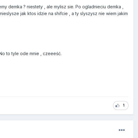
my demka ? niestety , ale mylisz sie. Po ogladnieciu demka ,
ieslysze jak ktos idzie na shifcie , a ty slyszysz nie wiem jakim
 No to tyle ode mnie , czeeeść.
1