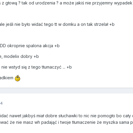
z głową ? tak od urodzenia ? a może jakiś nie przyjemny wypadek ? 
le jeśli nie było widać tego tt w domku a on tak strzelał +b
XDD okropnie spalona akcja +b
e, modelix dobry +b
i nie wstyd się z tego tłumaczyć ... +b
ypadkiem
14
idać nawet jakbyś miał dobre słuchawki to nic nie pomogło bo cały c
ć że nie masz wh padająć i twoje tłumaczenie że myszka sama posz