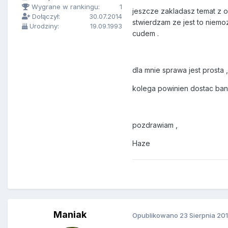
Wygrane w rankingu:
1
jeszcze zakladasz temat z od
Dołączył:
30.07.2014
stwierdzam ze jest to niemozl
Urodziny:
19.09.1993
cudem .
dla mnie sprawa jest prosta ,
kolega powinien dostac bana 
pozdrawiam ,
Haze
Maniak
Opublikowano
23 Sierpnia 20