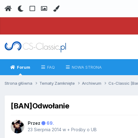
Forum
FAQ
NOWA STRONA
Strona główna
Tematy Zamknięte
Archiwum
Cs-Classic [Ba
[BAN]Odwołanie
Przez
69.
23 Sierpnia 2014
w
+ Prośby o UB