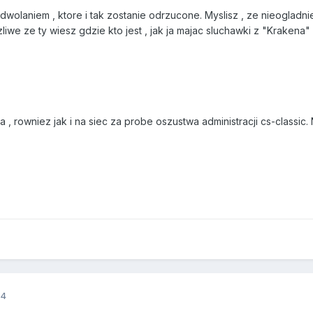
wolaniem , ktore i tak zostanie odrzucone. Myslisz , ze nieogladnie
iwe ze ty wiesz gdzie kto jest , jak ja majac sluchawki z "Krakena" n
, rowniez jak i na siec za probe oszustwa administracji cs-classic.
14