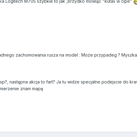
a Logitech M705 szybkie to jak ,brzydko mówiąc "kutas w cipe"
zadnego zachomowania rusza na model : Może przypadeg ? Myszka
p?, następna akcja to fart? Ja tu widze specjalne podejscie do k
k mierzenie znam mapę