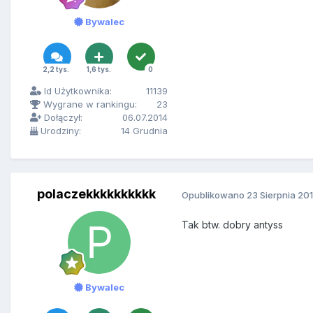
Bywalec
2,2 tys.
1,6 tys.
0
Id Użytkownika:
11139
Wygrane w rankingu:
23
Dołączył:
06.07.2014
Urodziny:
14 Grudnia
polaczekkkkkkkkkk
Opublikowano
23 Sierpnia 20
Tak btw. dobry antyss
Bywalec