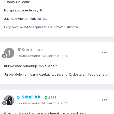
"Dobry UbTeam"
No sprawdźcie te ssy !!!
Już człowieka szlak trafia..
Edytowane
24 Sierpnia 2014
przez 10Konto
10Konto
0
Opublikowano
24 Sierpnia 2014
Kurwa mać odbanuje mnie ktoś ?
Ja pierdole ile można czekać wczoraj o 12 dostałem tego bana... !
N4talijAA
2 695
Opublikowano
24 Sierpnia 2014
Gracz został odbanowany a temat został zamknięty.