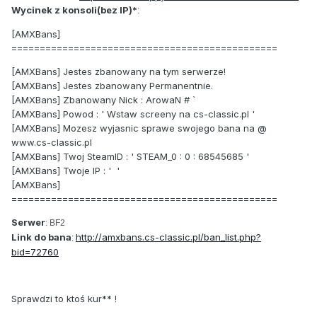
Wycinek z konsoli(bez IP)*
:
[AMXBans]
===============================================
[AMXBans] Jestes zbanowany na tym serwerze!
[AMXBans] Jestes zbanowany Permanentnie.
[AMXBans] Zbanowany Nick : ArowaN # `
[AMXBans] Powod : ' Wstaw screeny na cs-classic.pl '
[AMXBans] Mozesz wyjasnic sprawe swojego bana na @
www.cs-classic.pl
[AMXBans] Twoj SteamID : ' STEAM_0 : 0 : 68545685 '
[AMXBans] Twoje IP : ' '
[AMXBans]
===============================================
Serwer
: BF2
Link do bana
http://amxbans.cs-classic.pl/ban_list.php?
:
bid=72760
Sprawdzi to ktoś kur** !