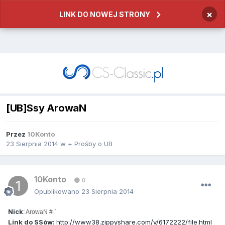
×
LINK DO NOWEJ STRONY
[UB]Ssy ArowaN
Przez
10Konto
23 Sierpnia 2014
w
+ Prośby o UB
10Konto
0
Opublikowano
23 Sierpnia 2014
Nick
: ArowaN # `
Link do SSów:
http://www38.zippyshare.com/v/6172222/file.html