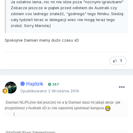
Ja ostatnio lama...nic mi nie idzie poza "nocnymi igraszkami"
Zobacze jeszcze w piątek przed odlotem do Australii czy
zdolam cos ladnego znaleźć, "godnego" tego filmiku. Siedzę
caly tydzień teraz w delegacji wiec nie mogę teraz tego
zrobić. Sorry Mariola;)
Spokojnie Damian mamy dużo czasu xD
1
Hajdzik
267
Opublikowano
2 Września 2014
-Damian NL/PL(nie dał jeszcze) no a ty Damian dasz mi jakąś akcje jak
przyjedziesz z Australii xD a i nie zapomnij upolować kangura
|
-S}{aDoW (Fragi Zatwierdzone)