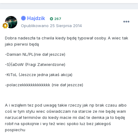
Hajdzik
267
Opublikowano
25 Sierpnia 2014
Dobra nadeszła ta chwila kiedy będę typował osoby. A wiec tak
jako pierwsi będą
-Damian NL/PL(nie dał jeszcze)
-S}{aDoW (Fragi Zatwierdzone)
-KiToL (Jeszcze jedna jakaś akcja)
-polaczekkkkkkkkkkkkk (nie dał jeszcze)
A i wziąłem tez pod uwagę takie rzeczy jak np brak czasu albo
coś w tym stylu wiec oświadczam na starcie ze nie będę wam
narzucał terminów do kiedy macie mi dać te demka ja to będę
robił na spokojnie i wy też wiec spoko luz bez jakiegoś
pospiechu