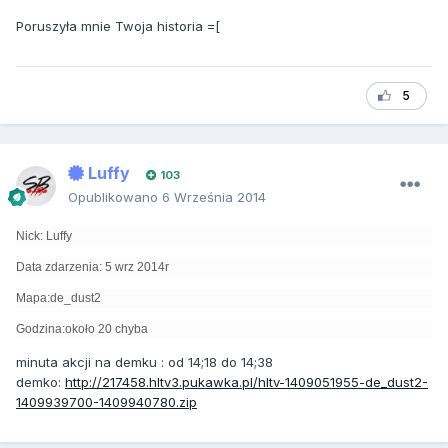
Poruszyła mnie Twoja historia =[
5
Luffy
103
Opublikowano
6 Września 2014
Nick: Luffy
Data zdarzenia: 5 wrz 2014r
Mapa:de_dust2
Godzina:około 20 chyba
minuta akcji na demku : od 14;18 do 14;38
demko:
http://217458.hltv3.pukawka.pl/hltv-1409051955-de_dust2-
1409939700-1409940780.zip