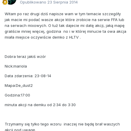
Opublikowano
23 Sierpnia 2014
Witam po raz drugi dziś napisze wam w tym temacie szczegóły
jak macie mi podać wasze akcje które zrobicie na serwie FFA lub
na serwach mixowych. O tuż tak dajecie mi datę akcji, jaką mapę
graliście mniej więcej, godzina no i w której minucie ta owa akcja
miała miejsce oczywiście demko z HLTV .
Dobra teraz jakiś wzór
Nick:mariola
Data zdarzenia: 23-08-14
Mapa:De_dust2
Godzina:17:00
minuta akcji na demku od 2:34 do 3:30
Trzymamy się tylko tego wzoru inaczej nie będę brał waszych
akcji pod uwagę.