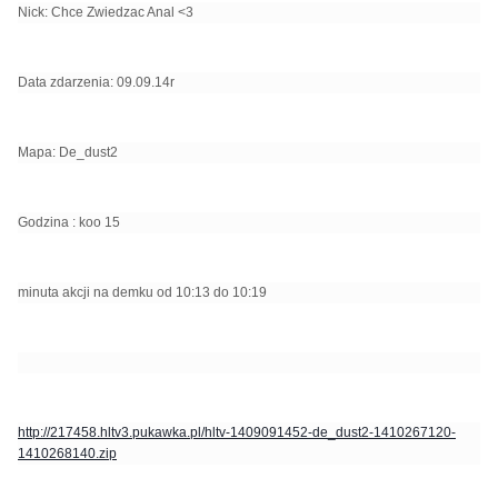
Nick: Chce Zwiedzac Anal <3
Data zdarzenia: 09.09.14r
Mapa: De_dust2
Godzina : koo 15
minuta akcji na demku od 10:13 do 10:19
http://217458.hltv3.pukawka.pl/hltv-1409091452-de_dust2-1410267120-
1410268140.zip