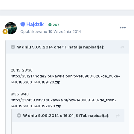
Hajdzik
267
Opublikowano
10 Września 2014
W dniu 9.09.2014 o 14:11, natalja napisał(a):
28:15-28:30
http://351217.node2.pukawka.pl/hltv-1409081626-de_nuke-
1410186360-1410189120.zip
8:35-9:40
http://217458.hltv3.pukawka.pl/hltv-1409081918-de_train-
1410196680-1410197820.zip
W dniu 9.09.2014 o 16:01, KiToL napisał(a):