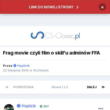
×
LINK DO NOWEJ STRONY
Frag movie czyli film o skill'u adminów FFA
Przez
Hajdzik
23 Sierpnia 2014
w
Archiwum
POPRZEDNIA
Strona 1 z 2
DALEJ
Hajdzik
267