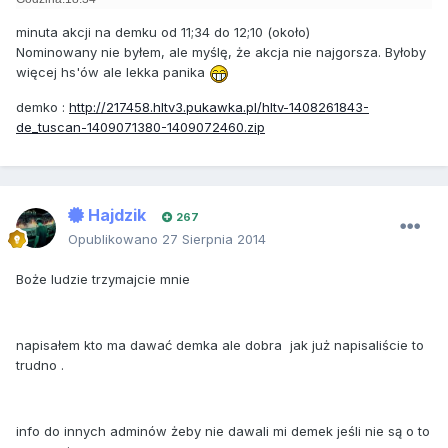
minuta akcji na demku od 11;34 do 12;10 (około)
Nominowany nie byłem, ale myślę, że akcja nie najgorsza. Byłoby
więcej hs'ów ale lekka panika
demko :
http://217458.hltv3.pukawka.pl/hltv-1408261843-
de_tuscan-1409071380-1409072460.zip
Hajdzik
267
Opublikowano
27 Sierpnia 2014
Boże ludzie trzymajcie mnie
napisałem kto ma dawać demka ale dobra jak już napisaliście to
trudno .
info do innych adminów żeby nie dawali mi demek jeśli nie są o to