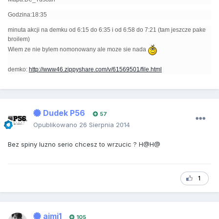
Godzina:18:35
minuta akcji na demku od 6:15 do 6:35 i od 6:58 do 7:21 (tam jeszcze pake
broilem)
Wiem ze nie bylem nomonowany ale moze sie nada
demko:
http://www46.zippyshare.com/v/61569501/file.html
Dudek P56
57
Opublikowano
26 Sierpnia 2014
Bez spiny luzno serio chcesz to wrzucic ? H@H@
1
ajmi1
105