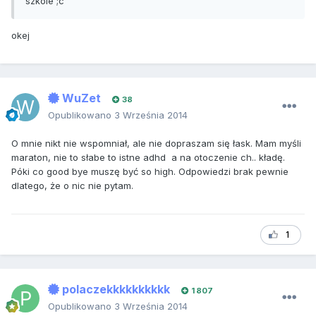
szkole ;c
okej
WuZet
38
Opublikowano
3 Września 2014
O mnie nikt nie wspomniał, ale nie dopraszam się łask. Mam myśli
maraton, nie to słabe to istne adhd a na otoczenie ch.. kładę.
Póki co good bye muszę być so high. Odpowiedzi brak pewnie
dlatego, że o nic nie pytam.
1
polaczekkkkkkkkkk
1 807
Opublikowano
3 Września 2014