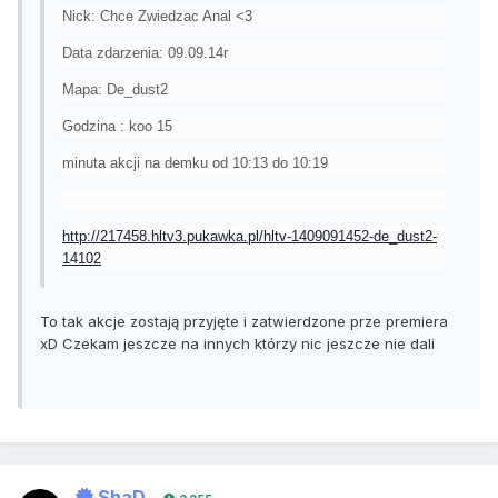
Nick: Chce Zwiedzac Anal <3
Data zdarzenia: 09.09.14r
Mapa: De_dust2
Godzina : koo 15
minuta akcji na demku od 10:13 do 10:19
http://217458.hltv3.pukawka.pl/hltv-1409091452-de_dust2-
14102
To tak akcje zostają przyjęte i zatwierdzone prze premiera
xD Czekam jeszcze na innych którzy nic jeszcze nie dali
ShaD