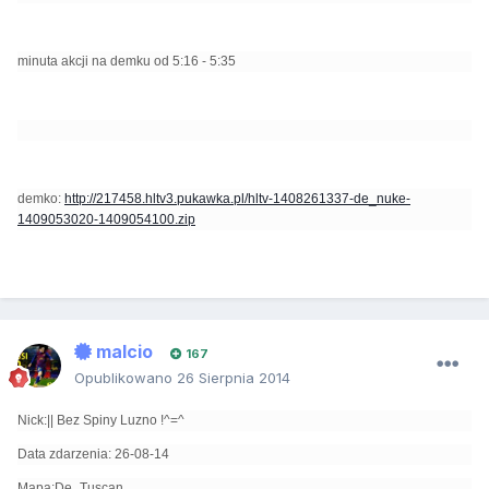
minuta akcji na demku od 5:16 - 5:35
demko:
http://217458.hltv3.pukawka.pl/hltv-1408261337-de_nuke-
1409053020-1409054100.zip
malcio
167
Opublikowano
26 Sierpnia 2014
Nick:|| Bez Spiny Luzno !^=^
Data zdarzenia: 26-08-14
Mapa:De_Tuscan