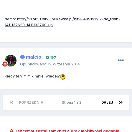
demo:
http://217458.hltv3.pukawka.pl/hltv-1409191517-de_train-
1411132620-1411133700.zip
malcio
167
Opublikowano
19 Września 2014
Kiedy ten filmik mniej wiecej?
POPRZEDNIA
Strona 1 z 2
DALEJ
Ten temat został zamknięty. Brak możliwości dodania