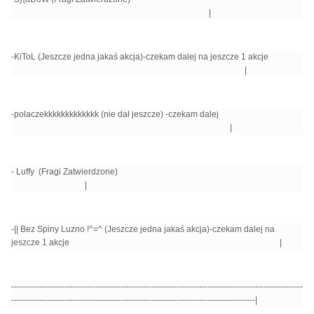
|
-KiToL (Jeszcze jedna jakaś akcja)
-czekam dalej na jeszcze 1 akcje
|
-polaczekkkkkkkkkkkkk (nie dał jeszcze) -czekam dalej
|
- Luffy (Fragi Zatwierdzone)
|
-
|| Bez Spiny Luzno !^=^
(Jeszcze jedna jakaś akcja)
-czekam dalej na
jeszcze 1 akcje |
--------------------------------------------------------------------------------------------------------
---------------------------------------------------------------------------------------|