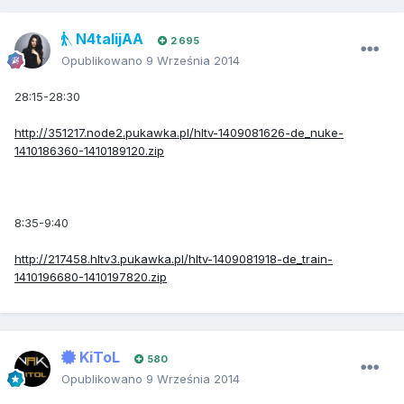
N4talijAA
2 695
Opublikowano
9 Września 2014
28:15-28:30
http://351217.node2.pukawka.pl/hltv-1409081626-de_nuke-
1410186360-1410189120.zip
8:35-9:40
http://217458.hltv3.pukawka.pl/hltv-1409081918-de_train-
1410196680-1410197820.zip
KiToL
580
Opublikowano
9 Września 2014