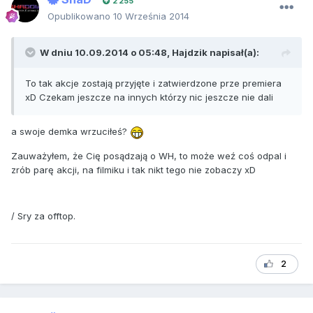
2 255
Opublikowano
10 Września 2014
W dniu 10.09.2014 o 05:48, Hajdzik napisał(a):
To tak akcje zostają przyjęte i zatwierdzone prze premiera
xD Czekam jeszcze na innych którzy nic jeszcze nie dali
a swoje demka wrzuciłeś?
Zauważyłem, że Cię posądzają o WH, to może weź coś odpal i
zrób parę akcji, na filmiku i tak nikt tego nie zobaczy xD
/ Sry za offtop.
2