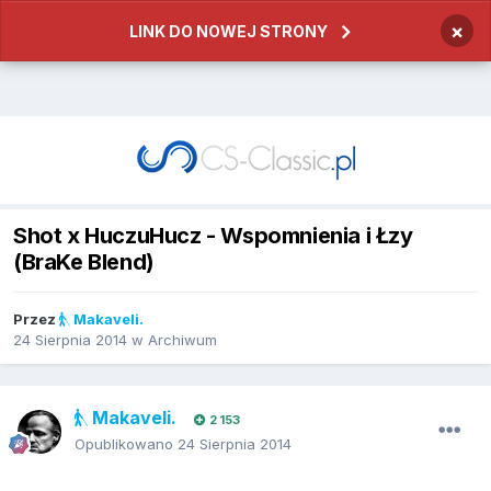
×
LINK DO NOWEJ STRONY
Shot x HuczuHucz - Wspomnienia i Łzy
(BraKe Blend)
Przez
Makaveli.
24 Sierpnia 2014
w
Archiwum
Makaveli.
2 153
Opublikowano
24 Sierpnia 2014