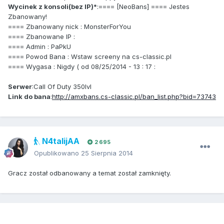
Wycinek z konsoli(bez IP)*
:==== [NeoBans] ==== Jestes
Zbanowany!
==== Zbanowany nick : MonsterForYou
==== Zbanowane IP :
==== Admin : PaPkU
==== Powod Bana : Wstaw screeny na cs-classic.pl
==== Wygasa : Nigdy ( od 08/25/2014 - 13 : 17 :
Serwer
:Call Of Duty 350lvl
Link do bana
:
http://amxbans.cs-classic.pl/ban_list.php?bid=73743
N4talijAA
2 695
Opublikowano
25 Sierpnia 2014
Gracz został odbanowany a temat został zamknięty.