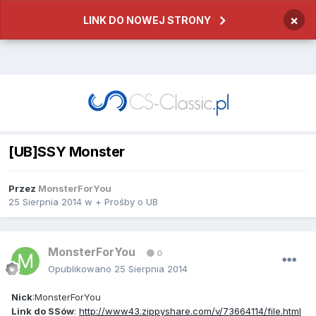
×
LINK DO NOWEJ STRONY
[UB]SSY Monster
Przez
MonsterForYou
25 Sierpnia 2014
w
+ Prośby o UB
MonsterForYou
0
Opublikowano
25 Sierpnia 2014
Nick
:MonsterForYou
Link do SSów
:
http://www43.zippyshare.com/v/73664114/file.html