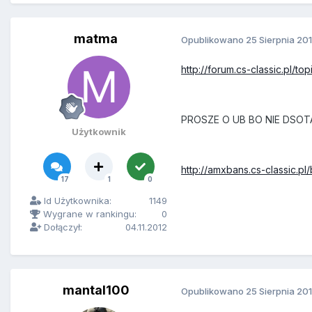
matma
Opublikowano
25 Sierpnia 20
http://forum.cs-classic.pl/
PROSZE O UB BO NIE DSOT
Użytkownik
http://amxbans.cs-classic.pl
17
1
0
Id Użytkownika:
1149
Wygrane w rankingu:
0
Dołączył:
04.11.2012
mantal100
Opublikowano
25 Sierpnia 20