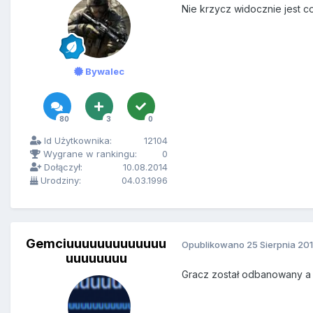
Nie krzycz widocznie jest co
Bywalec
80
3
0
Id Użytkownika:
12104
Wygrane w rankingu:
0
Dołączył:
10.08.2014
Urodziny:
04.03.1996
Gemciuuuuuuuuuuuuu
Opublikowano
25 Sierpnia 20
uuuuuuuu
Gracz został odbanowany a t