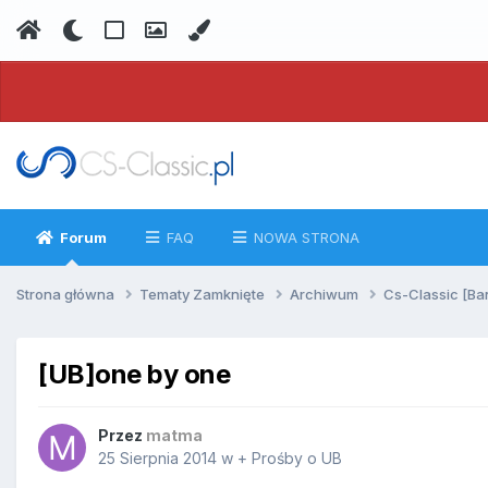
Forum
FAQ
NOWA STRONA
Strona główna
Tematy Zamknięte
Archiwum
Cs-Classic [Ba
[UB]one by one
Przez
matma
25 Sierpnia 2014
w
+ Prośby o UB