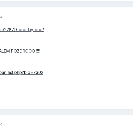
14
topic/22879-one-by-one/
ALEM POZDROOO !!!!
/ban_list.php?bid=7302
14