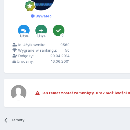
Bywalec
1,1 tys.
1,1 tys.
0
Id Użytkownika:
9560
Wygrane w rankingu:
50
Dołączył:
20.04.2014
Urodziny:
16.06.2001
Ten temat został zamknięty. Brak możliwości 
Tematy