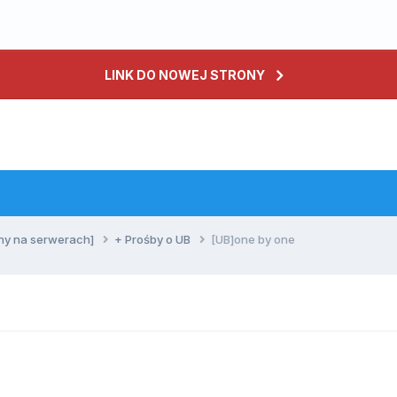
LINK DO NOWEJ STRONY
ny na serwerach]
+ Prośby o UB
[UB]one by one