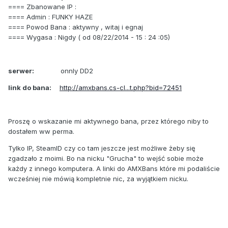
==== Zbanowane IP :
==== Admin : FUNKY HAZE
==== Powod Bana : aktywny , witaj i egnaj
==== Wygasa : Nigdy ( od 08/22/2014 - 15 : 24 :05)
serwer:
onnly DD2
link do bana:
http://amxbans.cs-cl...t.php?bid=72451
Proszę o wskazanie mi aktywnego bana, przez którego niby to
dostałem ww perma.
Tylko IP, SteamID czy co tam jeszcze jest możliwe żeby się
zgadzało z moimi. Bo na nicku "Grucha" to wejść sobie może
każdy z innego komputera. A linki do AMXBans które mi podaliście
wcześniej nie mówią kompletnie nic, za wyjątkiem nicku.