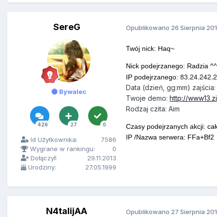
SereG
Opublikowano
26 Sierpnia 20
Twój nick: Haq~
Nick podejrzanego: Radzia ^^
83.24.242.
IP podejrzanego:
Data (dzień, gg:mm) zajścia:
Bywalec
Twoje demo:
http://www13.z
Rodzaj czita: Aim
426
27
0
Czasy podejrzanych akcji: ca
IP /Nazwa serwera: FFa+Bf2
Id Użytkownika:
7586
Wygrane w rankingu:
0
Dołączył:
29.11.2013
Urodziny:
27.05.1999
N4talijAA
Opublikowano
27 Sierpnia 20