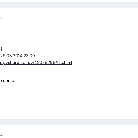
14
21
 26.08.2014 23:00
ippyshare.com/v/42029296/file.html
łe demo
14