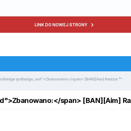
LINK DO NOWEJ STRONY
ipsBadge ipsBadge_red">Zbanowano:</span> [BAN][Aim] Radzia ^^
ed">Zbanowano:</span> [BAN][Aim] Rad