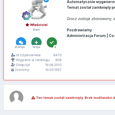
Automatycznie wygenero
Temat został zamknięty p
Gracz zostaje zbanowany, a
Właściciel
Dev
Pozdrawiamy
Administracja Forum | Cs
21,6 tys.
12 tys.
0
Id Użytkownika:
6470
Wygrane w rankingu:
808
Dołączył:
19.08.2013
Urodziny:
10.05.1997
Ten temat został zamknięty. Brak możliwości 