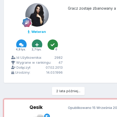
Gracz zostaje zbanowany a t
Weteran
4,8 tys.
2,7 tys.
0
Id Użytkownika:
2982
Wygrane w rankingu:
47
Dołączył:
07.02.2013
Urodziny:
14.03.1996
2 lata później...
Qesik
Opublikowano
15 Września 2