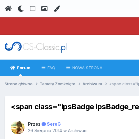
Forum
FAQ
NOWA STRONA
Strona główna
Tematy Zamknięte
Archiwum
<span class="
<span class="ipsBadge ipsBadge_r
Przez
SereG
26 Sierpnia 2014
w
Archiwum