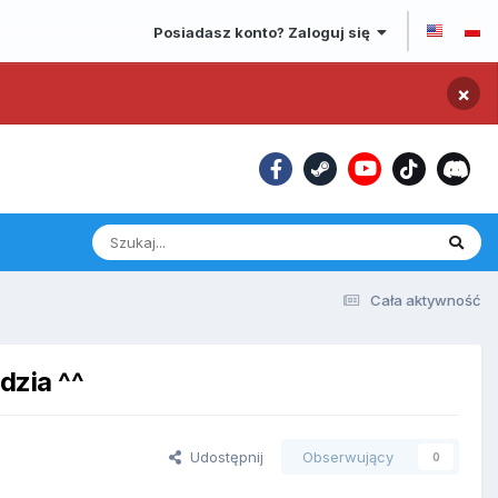
Posiadasz konto? Zaloguj się
×
Cała aktywność
zia ^^
Udostępnij
Obserwujący
0