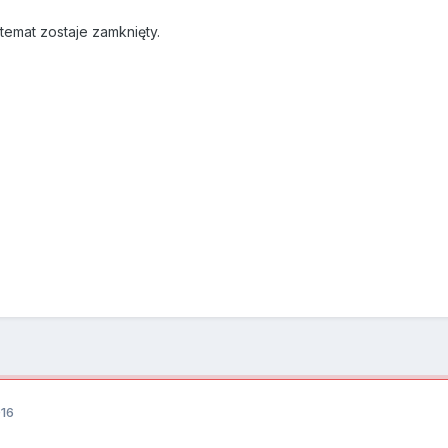
emat zostaje zamknięty.
016