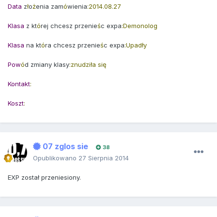
Data
z
ł
o
ż
enia zam
ó
wienia
:2014.08.27
Klasa
z kt
ó
rej chcesz przenie
ś
c expa
:Demonolog
Klasa
na kt
ó
ra chcesz przenie
ś
c expa
:Upadły
Pow
ó
d zmiany klasy
:znudziła się
Kontakt
:
Koszt
:
07 zglos sie
38
Opublikowano
27 Sierpnia 2014
EXP został przeniesiony.