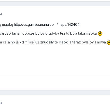
14
tą mapkę
http://cs.gamebanana.com/maps/142404
bardzo fajna i dobrze by było gdyby też tu była taka mapka
cs'a np ja xd mi się już znudziły te mapki a teraz była by 1 nowa
14