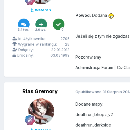
Weteran
Powód:
Dodana
3,4 tys.
2,6 tys.
0
Jeżeli się z tym nie zgadzas
Id Użytkownika:
2705
Wygrane w rankingu:
28
Dołączył:
22.01.2013
Urodziny:
03.03.1999
Pozdrawiamy
Administracja Forum | Cs-Cl
Rias Gremory
Opublikowano
31 Sierpnia 201
Dodane mapy:
deathrun_bhopz_v2
deathrun_darkside