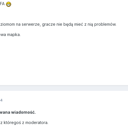
 FFA
oziomom na serwerze, gracze nie będą mieć z nią problemów.
nowa mapka.
14
wana wiadomość.
ez któregoś z moderatora.