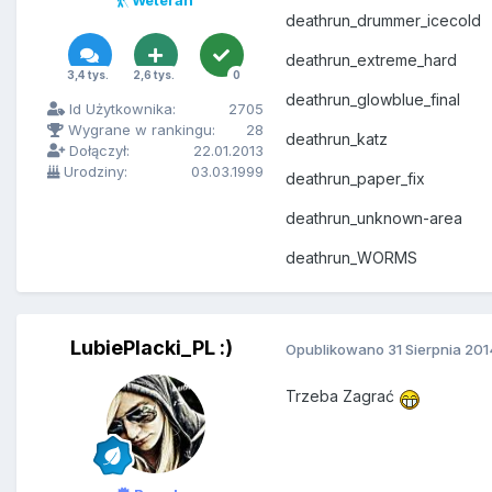
Weteran
deathrun_drummer_icecold
deathrun_extreme_hard
3,4 tys.
2,6 tys.
0
deathrun_glowblue_final
Id Użytkownika:
2705
Wygrane w rankingu:
28
deathrun_katz
Dołączył:
22.01.2013
Urodziny:
03.03.1999
deathrun_paper_fix
deathrun_unknown-area
deathrun_WORMS
LubiePlacki_PL :)
Opublikowano
31 Sierpnia 201
Trzeba Zagrać