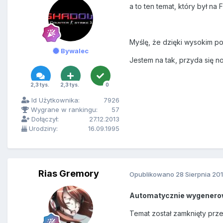
a to ten temat, który był na
Myślę, że dzięki wysokim p
Bywalec
Jestem na tak, przyda się 
2,3 tys.
2,3 tys.
0
Id Użytkownika:
7926
Wygrane w rankingu:
57
Dołączył:
27.12.2013
Urodziny:
16.09.1995
Rias Gremory
Opublikowano
28 Sierpnia 20
Automatycznie wygenero
Temat został zamknięty prz