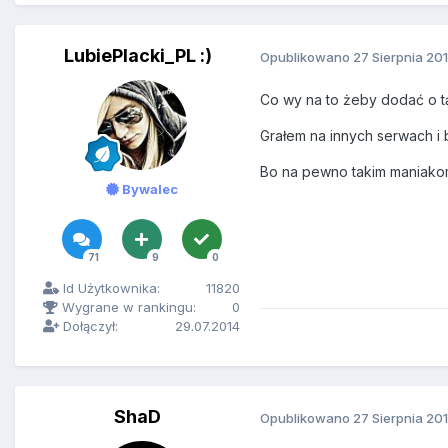
LubiePlacki_PL :)
Opublikowano
27 Sierpnia 20
Co wy na to żeby dodać o 
Grałem na innych serwach i 
Bo na pewno takim maniakom 
Bywalec
71
9
0
Id Użytkownika:
11820
Wygrane w rankingu:
0
Dołączył:
29.07.2014
ShaD
Opublikowano
27 Sierpnia 20