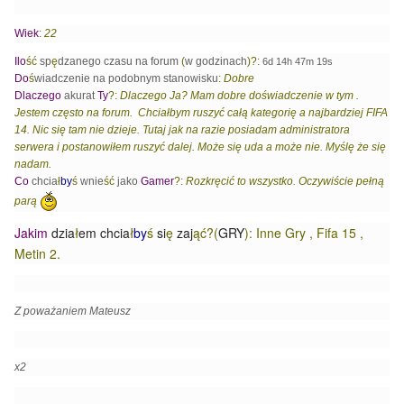
Wiek
:
22
Ilo
ść
sp
ę
dzanego czasu na forum
(
w godzinach
)?:
6d 14h 47m 19s
Do
ś
wiadczenie na podobnym stanowisku
:
Dobre
Dlaczego
akurat
Ty
?:
Dlaczego Ja? Mam dobre doświadczenie w tym .
Jestem często na forum. Chciałbym ruszyć całą kategorię a najbardziej FIFA
14. Nic się tam nie dzieje. Tutaj jak na razie posiadam administratora
serwera i postanowiłem ruszyć dalej. Może się uda a może nie. Myślę że się
nadam.
Co
chcia
ł
by
ś
wnie
ść
jako
Gamer
?:
Rozkręcić to wszystko. Oczywiście pełną
parą
Jakim
dzia
ł
em chcia
ł
by
ś
si
ę
zaj
ąć?(
GRY
): Inne Gry , Fifa 15 ,
Metin 2.
Z poważaniem Mateusz
x2