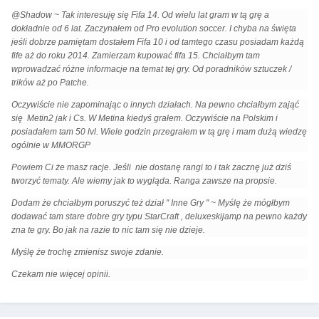
@Shadow ~ Tak interesuję się Fifa 14. Od wielu lat gram w tą grę a
dokładnie od 6 lat. Zaczynałem od Pro evolution soccer. I chyba na święta
jeśli dobrze pamiętam dostałem Fifa 10 i od tamtego czasu posiadam każdą
fife aż do roku 2014. Zamierzam kupować fifa 15. Chciałbym tam
wprowadzać różne informacje na temat tej gry. Od poradników sztuczek /
trików aż po Patche.
Oczywiście nie zapominając o innych działach. Na pewno chciałbym zająć
się Metin2 jak i Cs. W Metina kiedyś grałem. Oczywiście na Polskim i
posiadałem tam 50 lvl. Wiele godzin przegrałem w tą grę i mam dużą wiedzę
ogólnie w MMORGP
Powiem Ci że masz racje. Jeśli nie dostanę rangi to i tak zacznę już dziś
tworzyć tematy. Ale wiemy jak to wygląda. Ranga zawsze na propsie.
Dodam że chciałbym poruszyć też dział '' Inne Gry '' ~ Myślę że mógłbym
dodawać tam stare dobre gry typu StarCraft , deluxeskijamp na pewno każdy
zna te gry. Bo jak na razie to nic tam się nie dzieje.
Myślę że trochę zmienisz swoje zdanie.
Czekam nie więcej opinii.