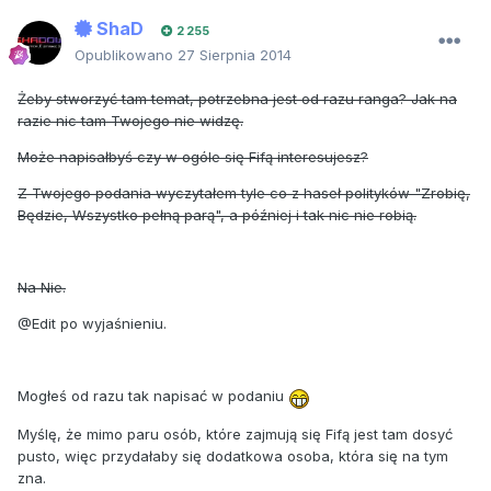
ShaD
2 255
Opublikowano
27 Sierpnia 2014
Żeby stworzyć tam temat, potrzebna jest od razu ranga? Jak na
razie nic tam Twojego nie widzę.
Może napisałbyś czy w ogóle się Fifą interesujesz?
Z Twojego podania wyczytałem tyle co z haseł polityków "Zrobię,
Będzie, Wszystko pełną parą", a później i tak nic nie robią.
Na Nie.
@Edit po wyjaśnieniu.
Mogłeś od razu tak napisać w podaniu
Myślę, że mimo paru osób, które zajmują się Fifą jest tam dosyć
pusto, więc przydałaby się dodatkowa osoba, która się na tym
zna.