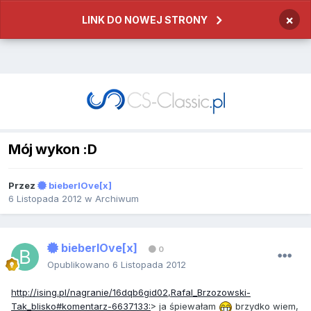
×
LINK DO NOWEJ STRONY
Mój wykon :D
Przez
bieberlOve[x]
6 Listopada 2012
w
Archiwum
bieberlOve[x]
0
Opublikowano
6 Listopada 2012
http://ising.pl/nagranie/16dqb6gid02,Rafal_Brzozowski-
Tak_blisko#komentarz-6637133:
> ja śpiewałam
brzydko wiem,