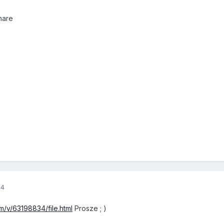
hare
14
/v/63198834/file.html
Prosze ; )