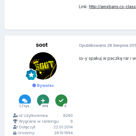
Link:
http://amxbans.cs-class
soot
Opublikowano
28 Sierpnia 20
ss-y spakuj w paczkę rar i 
Bywalec
1,7 tys.
306
0
Id Użytkownika:
8260
Wygrane w rankingu:
6
Dołączył:
22.01.2014
Urodziny:
28.10.1994