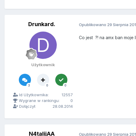
Drunkard.
Opublikowano
29 Sierpnia 20
Co jest ?! na amx ban moje 
Użytkownik
3
0
0
Id Użytkownika:
12557
Wygrane w rankingu:
0
Dołączył:
28.08.2014
N4talijAA
Opublikowano
29 Sierpnia 20