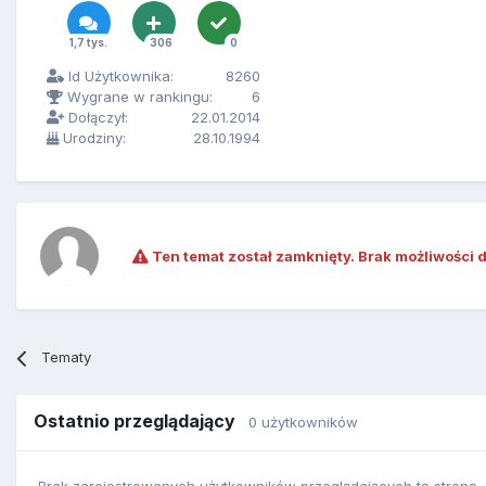
1,7 tys.
306
0
Id Użytkownika:
8260
Wygrane w rankingu:
6
Dołączył:
22.01.2014
Urodziny:
28.10.1994
Ten temat został zamknięty. Brak możliwości 
Tematy
Ostatnio przeglądający
0 użytkowników
Brak zarejestrowanych użytkowników przeglądających tę stronę.