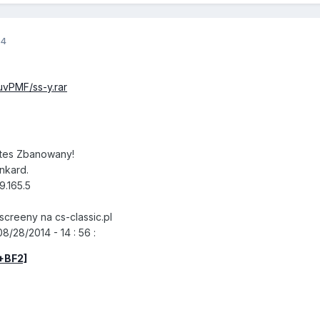
14
uvPMF/ss-y.rar
tes Zbanowany!
nkard.
.165.5
reeny na cs-classic.pl
/28/2014 - 14 : 56 :
+BF2]