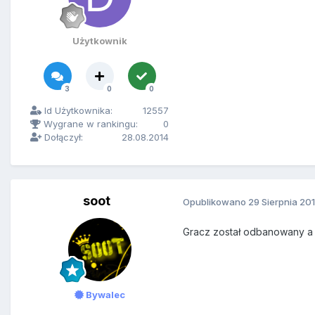
Użytkownik
3
0
0
Id Użytkownika:
12557
Wygrane w rankingu:
0
Dołączył:
28.08.2014
soot
Opublikowano
29 Sierpnia 20
Gracz został odbanowany a t
Bywalec