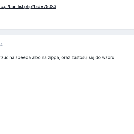
ic.pl/ban_list.php?bid=75083
14
wrzuć na speeda albo na zippa, oraz zastosuj się do wzoru