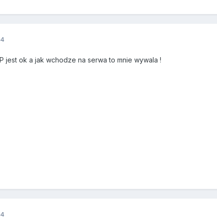
14
IP jest ok a jak wchodze na serwa to mnie wywala !
14