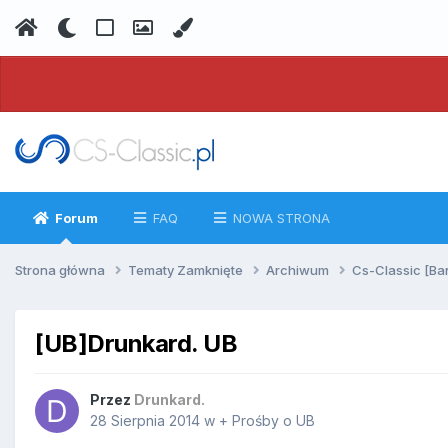
Forum
FAQ
NOWA STRONA
Strona główna
Tematy Zamknięte
Archiwum
Cs-Classic [Ba
[UB]Drunkard. UB
Przez
Drunkard.
28 Sierpnia 2014
w
+ Prośby o UB