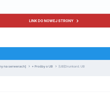
LINK DO NOWEJ STRONY
ny na serwerach]
+ Prośby o UB
[UB]Drunkard. UB