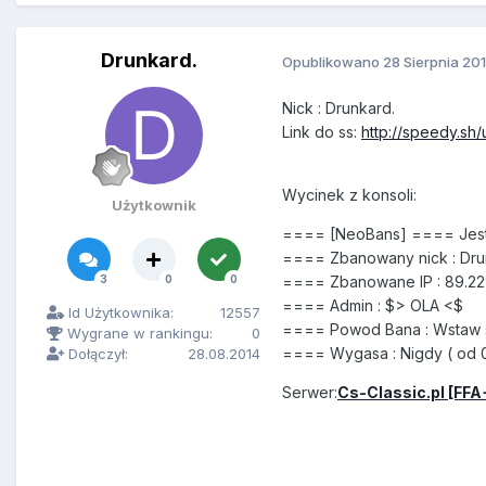
Drunkard.
Opublikowano
28 Sierpnia 20
Nick : Drunkard.
Link do ss:
http://speedy.sh/
Wycinek z konsoli:
Użytkownik
==== [NeoBans] ==== Jes
==== Zbanowany nick : Dru
3
0
0
==== Zbanowane IP : 89.229
==== Admin : $> OLA <$
Id Użytkownika:
12557
==== Powod Bana : Wstaw sc
Wygrane w rankingu:
0
==== Wygasa : Nigdy ( od 08
Dołączył:
28.08.2014
Serwer:
Cs-Classic.pl [FFA