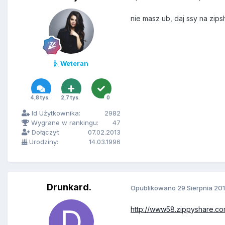
nie masz ub, daj ssy na zips
Weteran
4,8 tys.
2,7 tys.
0
Id Użytkownika:
2982
Wygrane w rankingu:
47
Dołączył:
07.02.2013
Urodziny:
14.03.1996
Drunkard.
Opublikowano
29 Sierpnia 20
http://www58.zippyshare.com