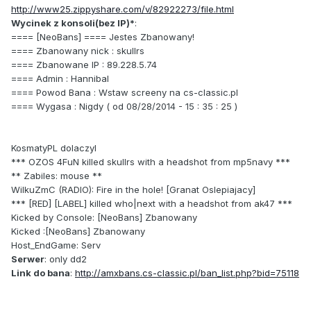
http://www25.zippyshare.com/v/82922273/file.html
Wycinek z konsoli(bez IP)*
:
==== [NeoBans] ==== Jestes Zbanowany!
==== Zbanowany nick : skullrs
==== Zbanowane IP : 89.228.5.74
==== Admin : Hannibal
==== Powod Bana : Wstaw screeny na cs-classic.pl
==== Wygasa : Nigdy ( od 08/28/2014 - 15 : 35 : 25 )
KosmatyPL dolaczyl
*** OZOS 4FuN killed skullrs with a headshot from mp5navy ***
** Zabiles: mouse **
WilkuZmC (RADIO): Fire in the hole! [Granat Oslepiajacy]
*** [RED] [LABEL] killed who|next with a headshot from ak47 ***
Kicked by Console: [NeoBans] Zbanowany
Kicked :[NeoBans] Zbanowany
Host_EndGame: Serv
Serwer
: only dd2
Link do bana
:
http://amxbans.cs-classic.pl/ban_list.php?bid=75118