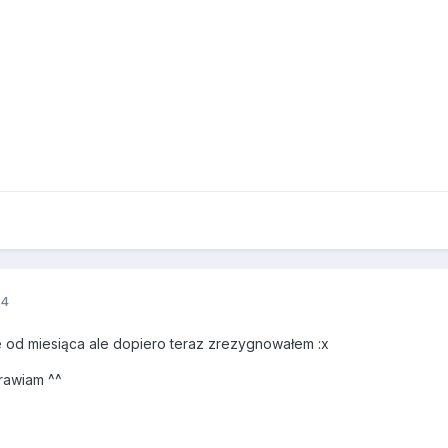
14
e od miesiąca ale dopiero teraz zrezygnowałem :x
rawiam ^^