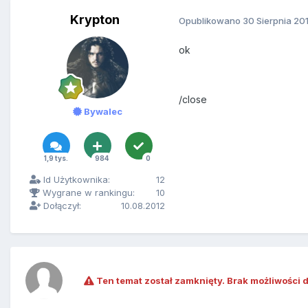
Krypton
Opublikowano
30 Sierpnia 20
ok
/close
Bywalec
1,9 tys.
984
0
Id Użytkownika:
12
Wygrane w rankingu:
10
Dołączył:
10.08.2012
Ten temat został zamknięty. Brak możliwości 