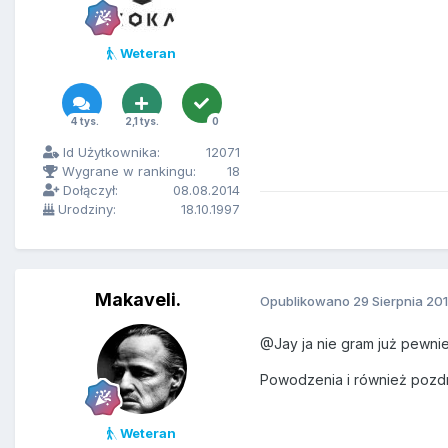
Weteran
4 tys.
2,1 tys.
0
Id Użytkownika:
12071
Wygrane w rankingu:
18
Dołączył:
08.08.2014
Urodziny:
18.10.1997
Makaveli.
Opublikowano
29 Sierpnia 20
@Jay ja nie gram już pewni
Powodzenia i również pozd
Weteran