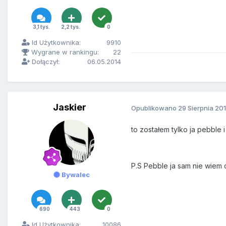
3,1 tys.
2,2 tys.
0
Id Użytkownika:
9910
Wygrane w rankingu:
22
Dołączył:
06.05.2014
Jaskier
Opublikowano
29 Sierpnia 20
to zostałem tylko ja pebble i
P.S Pebble ja sam nie wiem 
Bywalec
690
443
0
Id Użytkownika:
10086