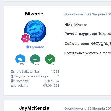
Miverse
Opublikowano
29 Sierpnia 20
Nick:
Miverse
Powód rezygnacji:
Rozpoczy
Rezygnuje
Coś od siebie:
Bywalec
Pozdrawiam wszystkie morde
300
212
0
Id Użytkownika:
11223
Wygrane w rankingu:
1
Dołączył:
09.07.2014
Urodziny:
05.06.1998
JayMcKenzie
Opublikowano
29 Sierpnia 20