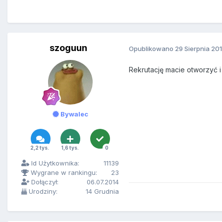
szoguun
Opublikowano
29 Sierpnia 20
Rekrutację macie otworzyć 
Bywalec
2,2 tys.
1,6 tys.
0
Id Użytkownika:
11139
Wygrane w rankingu:
23
Dołączył:
06.07.2014
Urodziny:
14 Grudnia