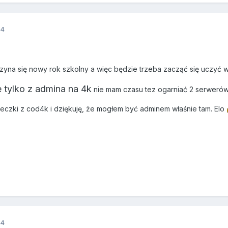
14
na się nowy rok szkolny a więc będzie trzeba zacząć się uczyć w 
 tylko z admina na 4k
nie mam czasu tez ogarniać 2 serwerów
czki z cod4k i dziękuję, że mogłem być adminem właśnie tam. Elo
14