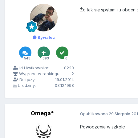
Że tak się spytam ilu obecn
Bywalec
543
393
0
Id Użytkownika:
8220
Wygrane w rankingu:
2
Dołączył:
19.01.2014
Urodziny:
03.12.1998
Omega*
Opublikowano
29 Sierpnia 20
Powodzenia w szkole