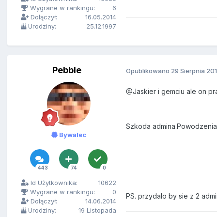
Wygrane w rankingu:
6
Dołączył:
16.05.2014
Urodziny:
25.12.1997
Pebble
Opublikowano
29 Sierpnia 20
@Jaskier i gemciu ale on pr
Szkoda admina.Powodzenia 
Bywalec
443
74
0
Id Użytkownika:
10622
Wygrane w rankingu:
0
PS. przydalo by sie z 2 admi
Dołączył:
14.06.2014
Urodziny:
19 Listopada