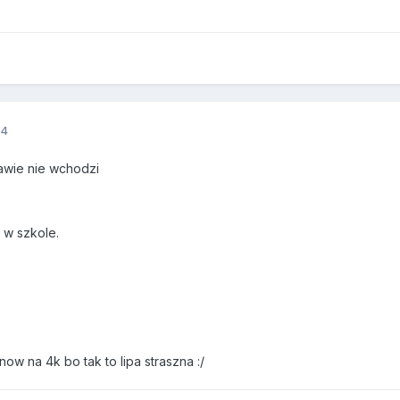
14
awie nie wchodzi
w szkole.
now na 4k bo tak to lipa straszna :/