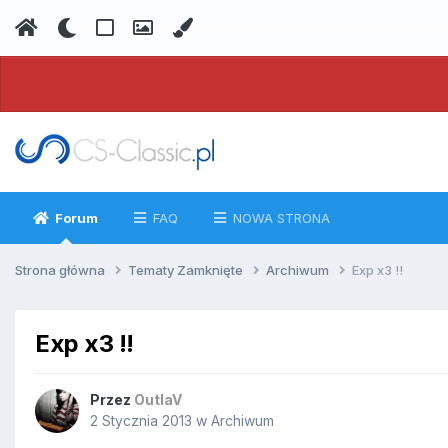
Forum
FAQ
NOWA STRONA
Strona główna
Tematy Zamknięte
Archiwum
Exp x3 !!
Exp x3 !!
Przez
OutlaV
2 Stycznia 2013
w
Archiwum