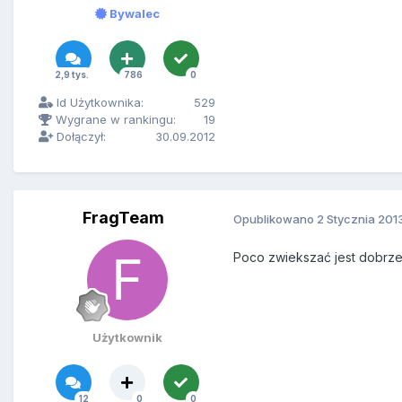
Bywalec
2,9 tys.
786
0
Id Użytkownika:
529
Wygrane w rankingu:
19
Dołączył:
30.09.2012
FragTeam
Opublikowano
2 Stycznia 201
Poco zwiekszać jest dobrz
Użytkownik
12
0
0