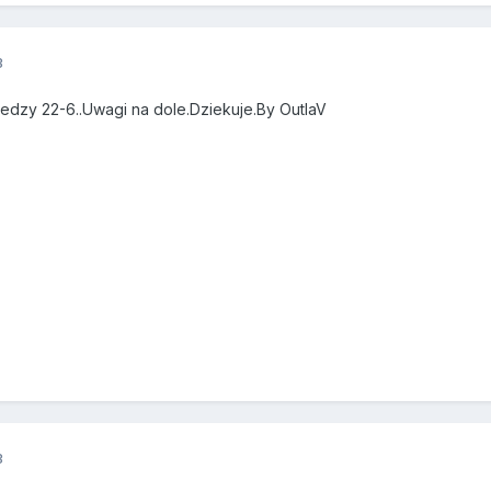
3
dzy 22-6..Uwagi na dole.Dziekuje.By OutlaV
3