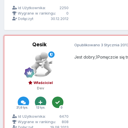
Id Użytkownika:
2250
Wygrane w rankingu:
0
Dołączył:
30.12.2012
Qesik
Opublikowano
3 Stycznia 201
Jest dobry;)Pomęczcie się 
Właściciel
Dev
21,6 tys.
12 tys.
0
Id Użytkownika:
6470
Wygrane w rankingu:
808
Dołączył:
19.08.2013