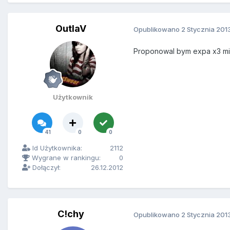
OutlaV
Opublikowano
2 Stycznia 201
Proponowal bym expa x3 mie
Użytkownik
41
0
0
Id Użytkownika:
2112
Wygrane w rankingu:
0
Dołączył:
26.12.2012
C!chy
Opublikowano
2 Stycznia 201