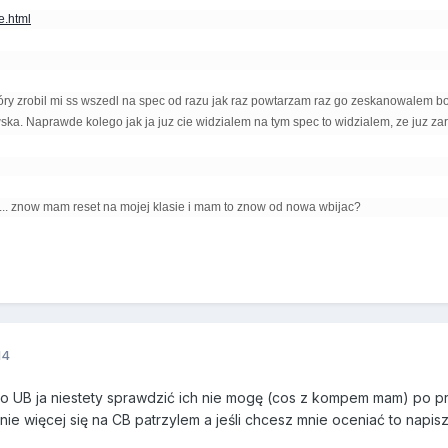
e.html
óry zrobil mi ss wszedl na spec od razu jak raz powtarzam raz go zeskanowalem bo
ska. Naprawde kolego jak ja juz cie widzialem na tym spec to widzialem, ze juz za
.... znow mam reset na mojej klasie i mam to znow od nowa wbijac?
14
 to UB ja niestety sprawdzić ich nie mogę (cos z kompem mam) po p
k nie więcej się na CB patrzylem a jeśli chcesz mnie oceniać to nap