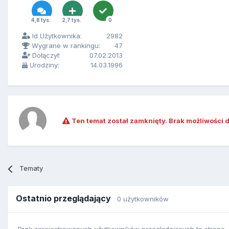
4,8 tys.
2,7 tys.
0
Id Użytkownika:
2982
Wygrane w rankingu:
47
Dołączył:
07.02.2013
Urodziny:
14.03.1996
Ten temat został zamknięty. Brak możliwości 
Tematy
Ostatnio przeglądający
0 użytkowników
Brak zarejestrowanych użytkowników przeglądających tę stronę.