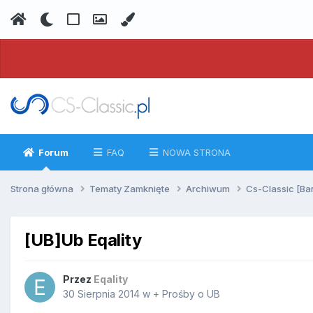
Forum
FAQ
NOWA STRONA
Strona główna
Tematy Zamknięte
Archiwum
Cs-Classic [Ba
[UB]Ub Eqality
Przez
Eqality
30 Sierpnia 2014
w
+ Prośby o UB