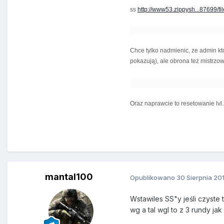
ss
http://www53.zippysh...87699/fil
Chce tylko nadmienic, ze admin kt
pokazują), ale obrona też mistrzow
Oraz naprawcie to resetowanie lvl
mantal100
Opublikowano
30 Sierpnia 20
Wstawiles SS"y jeśli czyste
wg a tal wgl to z 3 rundy ja