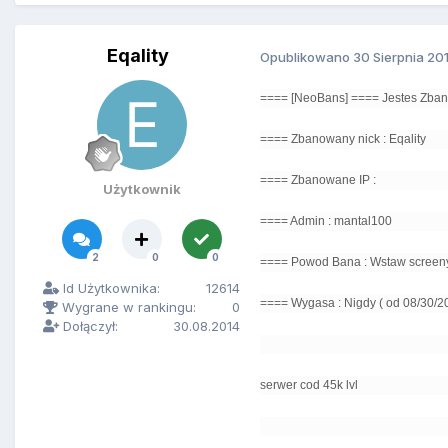
Eqality
Opublikowano
30 Sierpnia 20
==== [NeoBans] ==== Jestes Zba
==== Zbanowany nick : Eqality
==== Zbanowane IP :
Użytkownik
==== Admin : mantal100
2
0
0
==== Powod Bana : Wstaw screeny 
Id Użytkownika:
12614
==== Wygasa : Nigdy ( od 08/30/201
Wygrane w rankingu:
0
Dołączył:
30.08.2014
serwer cod 45k lvl