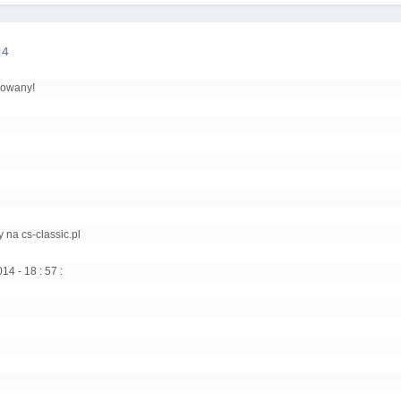
14
nowany!
na cs-classic.pl
4 - 18 : 57 :