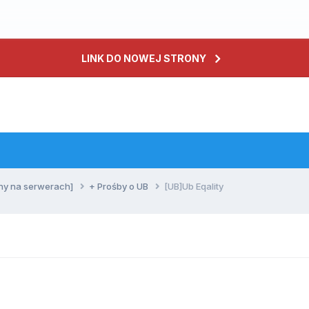
LINK DO NOWEJ STRONY
ny na serwerach]
+ Prośby o UB
[UB]Ub Eqality