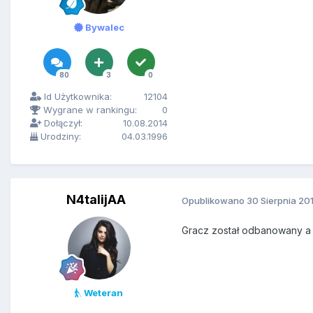
Bywalec
80
3
0
Id Użytkownika:
12104
Wygrane w rankingu:
0
Dołączył:
10.08.2014
Urodziny:
04.03.1996
N4talijAA
Opublikowano
30 Sierpnia 20
Gracz został odbanowany a t
Weteran