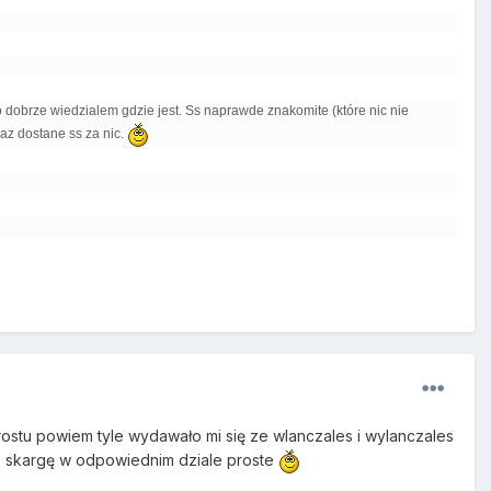
 dobrze wiedzialem gdzie jest. Ss naprawde znakomite (które nic nie
raz dostane ss za nic.
rostu powiem tyle wydawało mi się ze wlanczales i wylanczales
isz skargę w odpowiednim dziale proste