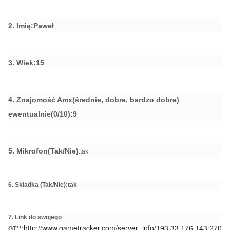
2. Imię:Paweł
3. Wiek:15
4. Znajomość Amx(średnie, dobre, bardzo dobre)
ewentualnie(0/10):9
5. Mikrofon(Tak/Nie)
:tak
6. Składka (Tak/Nie):tak
7. Link do swojego
http://www.gametracker.com/server_info/193.33.176.143:270
GT**: