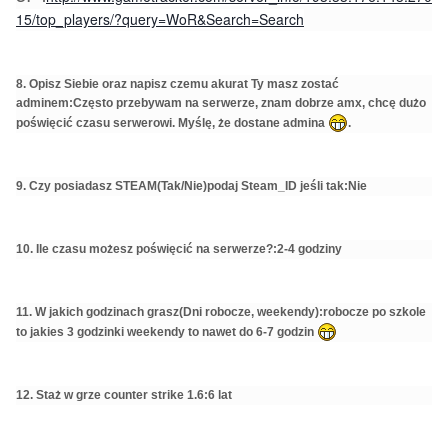
15/top_players/?query=WoR&Search=Search
8. Opisz Siebie oraz napisz czemu akurat Ty masz zostać
adminem:Często przebywam na serwerze, znam dobrze amx, chcę dużo
poświęcić czasu serwerowi. Myślę, że dostane admina
.
9. Czy posiadasz STEAM(Tak/Nie)podaj Steam_ID jeśli tak:Nie
10. Ile czasu możesz poświęcić na serwerze?:2-4 godziny
11. W jakich godzinach grasz(Dni robocze, weekendy):robocze po szkole
to jakies 3 godzinki weekendy to nawet do 6-7 godzin
12. Staż w grze counter strike 1.6:6 lat