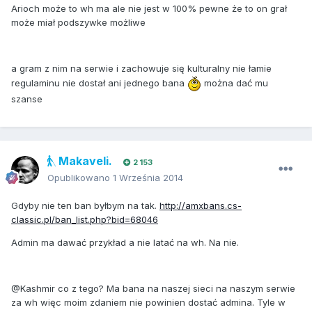
Arioch może to wh ma ale nie jest w 100% pewne że to on grał
może miał podszywke możliwe
a gram z nim na serwie i zachowuje się kulturalny nie łamie
regulaminu nie dostał ani jednego bana
można dać mu
szanse
Makaveli.
2 153
Opublikowano
1 Września 2014
Gdyby nie ten ban byłbym na tak.
http://amxbans.cs-
classic.pl/ban_list.php?bid=68046
Admin ma dawać przykład a nie latać na wh. Na nie.
@Kashmir co z tego? Ma bana na naszej sieci na naszym serwie
za wh więc moim zdaniem nie powinien dostać admina. Tyle w