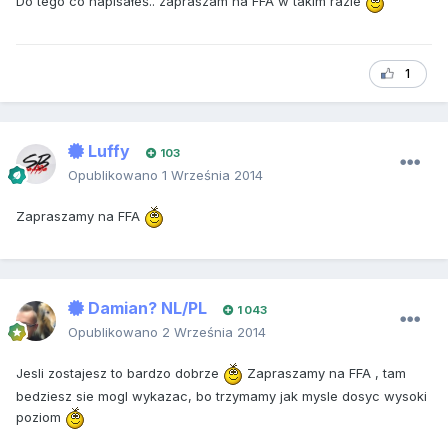
Do tego co napisałeś.. zapraszam na FFA w takim razie
1
Luffy
103
Opublikowano
1 Września 2014
Zapraszamy na FFA
Damian? NL/PL
1 043
Opublikowano
2 Września 2014
Jesli zostajesz to bardzo dobrze
Zapraszamy na FFA , tam
bedziesz sie mogl wykazac, bo trzymamy jak mysle dosyc wysoki
poziom