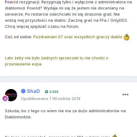
Pow
ó
d rezygnacji
:
Rezygnuję tylko i wyłącznie z administratora na
diablomod. Powód? Wydaje mi się że jestem nie doceniany na
serwerze. Po restarcie odechciało mi się strasznie grać. Nie
widzę mej przyszłości na diablo. Zacznę grać na FFa / OnlyDD2.
Chcę więcej spędzać czasu na Forum.
Co
ś
od siebie
: Pozdrawiam 07 oraz wszystkich graczy diablo
Lato żeby nie było żadnych sprzeczek tu nie chodzi o
przeniesienie expa.
ShaD
2 255
Opublikowano
1 Września 2014
Szkoda, bo z tego co wiem nie ma za dużo administratorów na
Diablomodzie.