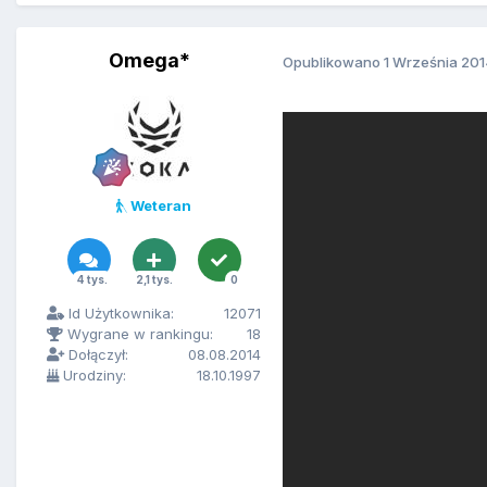
Omega*
Opublikowano
1 Września 20
Weteran
4 tys.
2,1 tys.
0
Id Użytkownika:
12071
Wygrane w rankingu:
18
Dołączył:
08.08.2014
Urodziny:
18.10.1997