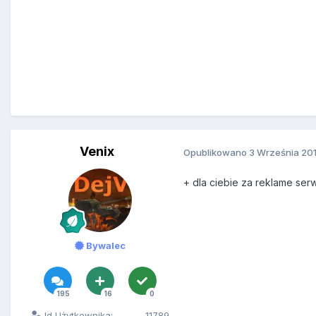
Venix
Opublikowano
3 Września 20
+ dla ciebie za reklame ser
Bywalec
195
16
0
Id Użytkownika:
11789