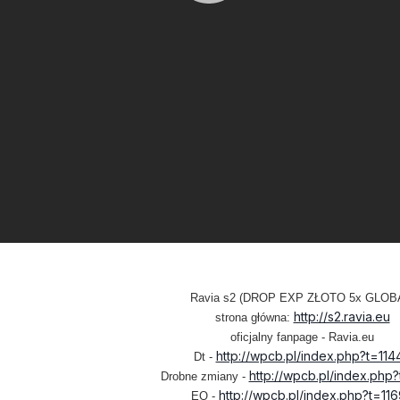
Ravia s2 (DROP EXP ZŁOTO 5x GLOB
http://s2.ravia.eu
strona główna:
oficjalny fanpage - Ravia.eu
http://wpcb.pl/index.php?t=114
Dt -
http://wpcb.pl/index.php
Drobne zmiany -
http://wpcb.pl/index.php?t=11
EQ -