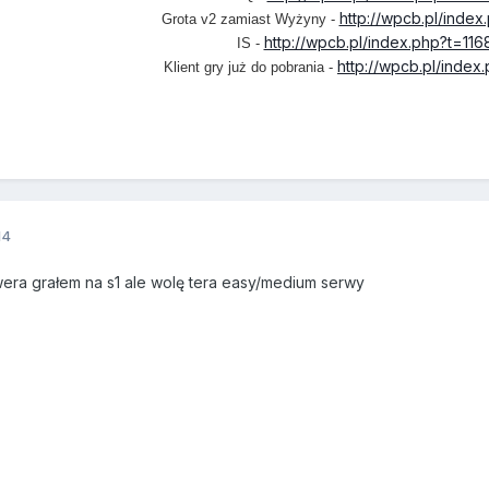
http://wpcb.pl/index
Grota v2 zamiast Wyżyny -
http://wpcb.pl/index.php?t=116
IS -
http://wpcb.pl/index
Klient gry już do pobrania -
14
wera grałem na s1 ale wolę tera easy/medium serwy