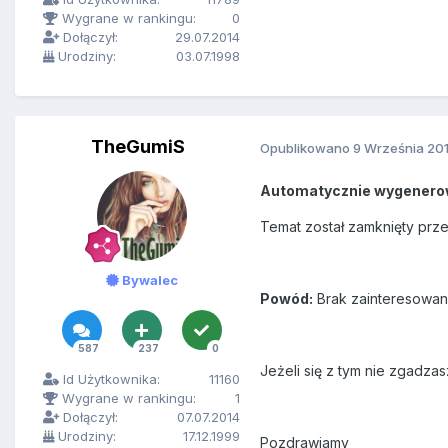
Wygrane w rankingu:
0
Dołączył:
29.07.2014
Urodziny:
03.07.1998
TheGumiS
Opublikowano
9 Września 20
Automatycznie wygenero
Temat został zamknięty prz
Bywalec
Powód:
Brak zainteresowan
587
237
0
Jeżeli się z tym nie zgadzas
Id Użytkownika:
11160
Wygrane w rankingu:
1
Dołączył:
07.07.2014
Urodziny:
17.12.1999
Pozdrawiamy