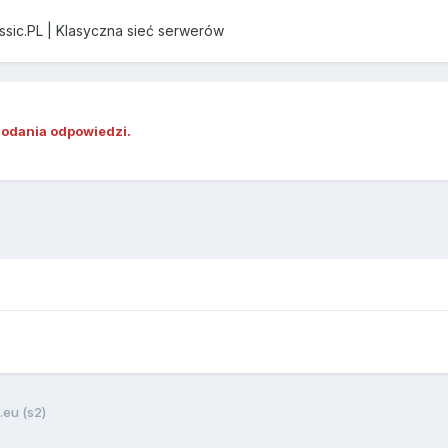
assic.PL | Klasyczna sieć serwerów
dodania odpowiedzi.
.eu (s2)