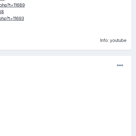
.php?t=11689
88
.php?t=11693
Info: youtube