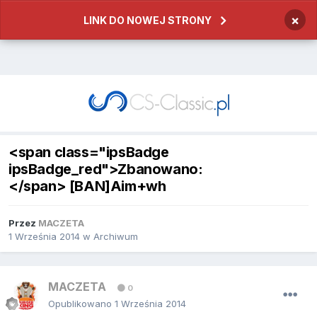
×
LINK DO NOWEJ STRONY
<span class="ipsBadge
ipsBadge_red">Zbanowano:
</span> [BAN]Aim+wh
Przez
MACZETA
1 Września 2014
w
Archiwum
MACZETA
0
Opublikowano
1 Września 2014