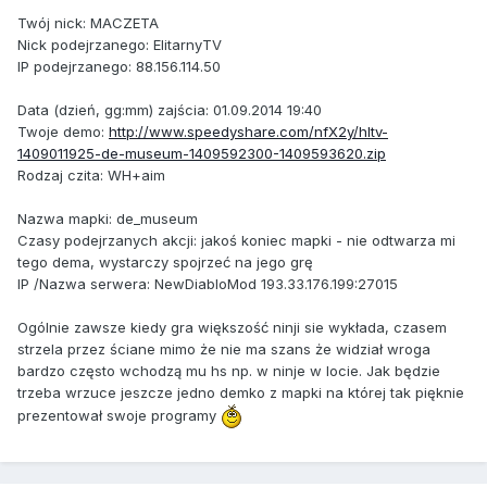
Twój nick: MACZETA
Nick podejrzanego: ElitarnyTV
IP podejrzanego: 88.156.114.50
Data (dzień, gg:mm) zajścia: 01.09.2014 19:40
Twoje demo:
http://www.speedyshare.com/nfX2y/hltv-
1409011925-de-museum-1409592300-1409593620.zip
Rodzaj czita: WH+aim
Nazwa mapki: de_museum
Czasy podejrzanych akcji: jakoś koniec mapki - nie odtwarza mi
tego dema, wystarczy spojrzeć na jego grę
IP /Nazwa serwera: NewDiabloMod 193.33.176.199:27015
Ogólnie zawsze kiedy gra większość ninji sie wykłada, czasem
strzela przez ściane mimo że nie ma szans że widział wroga
bardzo często wchodzą mu hs np. w ninje w locie. Jak będzie
trzeba wrzuce jeszcze jedno demko z mapki na której tak pięknie
prezentował swoje programy