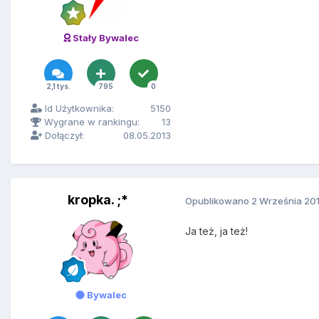
Stały Bywalec
2,1 tys.
795
0
Id Użytkownika:
5150
Wygrane w rankingu:
13
Dołączył:
08.05.2013
kropka. ;*
Opublikowano
2 Września 20
Ja też, ja też!
Bywalec