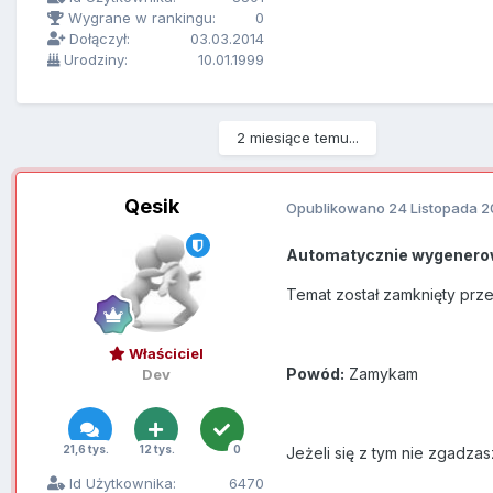
Wygrane w rankingu:
0
Dołączył:
03.03.2014
Urodziny:
10.01.1999
2 miesiące temu...
Qesik
Opublikowano
24 Listopada 2
Automatycznie wygenero
Temat został zamknięty prz
Właściciel
Powód:
Zamykam
Dev
21,6 tys.
12 tys.
0
Jeżeli się z tym nie zgadzas
Id Użytkownika:
6470