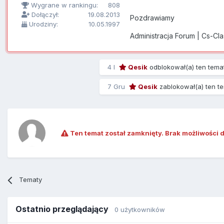
Wygrane w rankingu:
808
Dołączył:
19.08.2013
Pozdrawiamy
Urodziny:
10.05.1997
Administracja Forum | Cs-Cl
4 l
Qesik
odblokował(a) ten tema
7 Gru
Qesik
zablokował(a) ten t
Ten temat został zamknięty. Brak możliwości 
Tematy
Ostatnio przeglądający
0 użytkowników