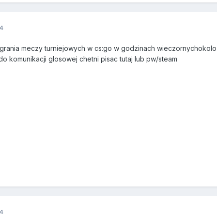
14
rania meczy turniejowych w cs:go w godzinach wieczornychokolo 
o komunikacji glosowej chetni pisac tutaj lub pw/steam
14