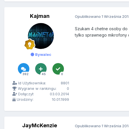
Kajman
Opublikowano
1 Września 20
Szukam 4 chetne osoby do g
tylko sprawnego mikrofony d
Bywalec
392
45
0
Id Użytkownika:
8801
Wygrane w rankingu:
0
Dołączył:
03.03.2014
Urodziny:
10.01.1999
JayMcKenzie
Opublikowano
1 Września 20