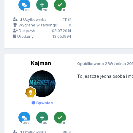
65
26
0
Id Użytkownika:
11181
Wygrane w rankingu:
0
Dołączył:
08.07.2014
Urodziny:
13.05.1994
Kajman
Opublikowano
2 Września 20
To jeszcze jedna osoba i moz
Bywalec
392
45
0
Id Użytkownika:
8801