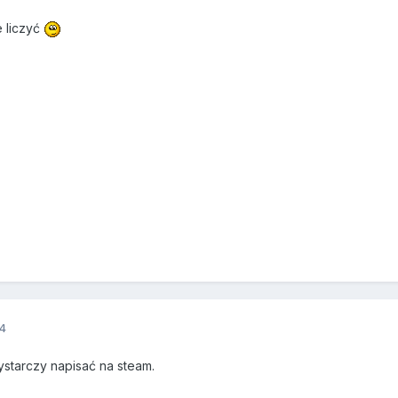
 liczyć
14
starczy napisać na steam.