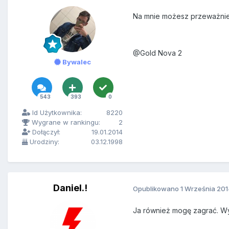
Na mnie możesz przeważnie
@Gold Nova 2
Bywalec
543
393
0
Id Użytkownika:
8220
Wygrane w rankingu:
2
Dołączył:
19.01.2014
Urodziny:
03.12.1998
Daniel.!
Opublikowano
1 Września 20
Ja również mogę zagrać. Wy