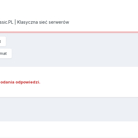
assic.PL | Klasyczna sieć serwerów
t
emat
dodania odpowiedzi.