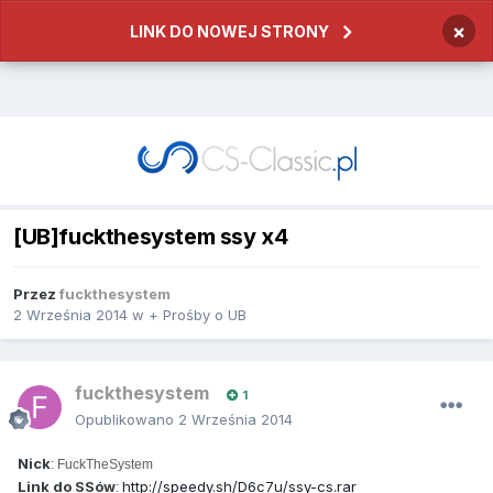
×
LINK DO NOWEJ STRONY
[UB]fuckthesystem ssy x4
Przez
fuckthesystem
2 Września 2014
w
+ Prośby o UB
fuckthesystem
1
Opublikowano
2 Września 2014
Nick
: FuckTheSystem
Link do SSów
http://speedy.sh/D6c7u/ssy-cs.rar
: