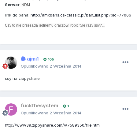
Serwer
: NDM
link do bana:
http://amxbans.cs-classic.pl/ban_list.php?bid=77066
Czy to nie przesada jednemu graczowi robic tyle razy ssy?...
ajmi1
105
Opublikowano
2 Września 2014
ssy na zippyshare
fuckthesystem
1
Opublikowano
2 Września 2014
http://www39.zippyshare.com/v/7589350/file.html