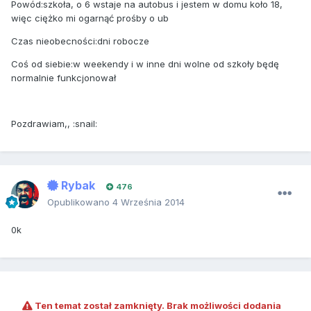
Pow
ó
d
:
szkoła, o 6 wstaje na autobus i jestem w domu koło 18,
więc ciężko mi ogarnąć prośby o ub
Czas
nieobecno
ś
ci
:
dni robocze
Co
ś
od siebie
:
w weekendy i w inne dni wolne od szkoły będę
normalnie funkcjonował
Pozdrawiam,, :snail:
Rybak
476
Opublikowano
4 Września 2014
0k
Ten temat został zamknięty. Brak możliwości dodania