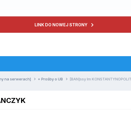
LINK DO NOWEJ STRONY
ny na serwerach]
+ Prośby o UB
[BAN]ssy Im KONSTANTYNOPOL
ANCZYK