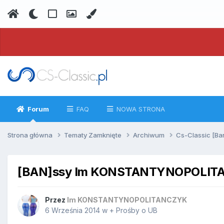
Forum
FAQ
NOWA STRONA
Strona główna
Tematy Zamknięte
Archiwum
Cs-Classic [Ba
[BAN]ssy Im KONSTANTYNOPOLIT
Przez
Im KONSTANTYNOPOLITANCZYK
6 Września 2014
w
+ Prośby o UB