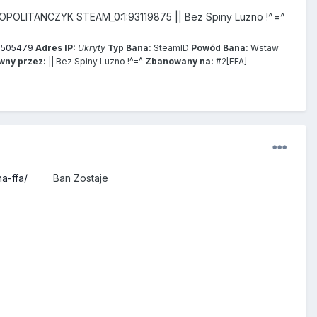
POLITANCZYK STEAM_0:1:93119875 || Bez Spiny Luzno !^=^
6505479
Adres IP:
Ukryty
Typ Bana:
SteamID
Powód Bana:
Wstaw
ny przez:
|| Bez Spiny Luzno !^=^
Zbanowany na:
#2[FFA]
a-ffa/
Ban Zostaje