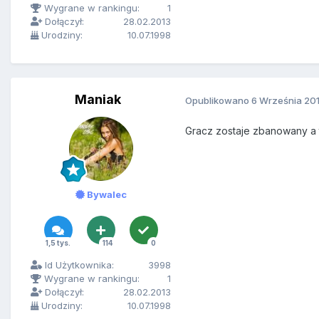
Wygrane w rankingu:
1
Dołączył:
28.02.2013
Urodziny:
10.07.1998
Maniak
Opublikowano
6 Września 20
Gracz zostaje zbanowany a t
Bywalec
1,5 tys.
114
0
Id Użytkownika:
3998
Wygrane w rankingu:
1
Dołączył:
28.02.2013
Urodziny:
10.07.1998