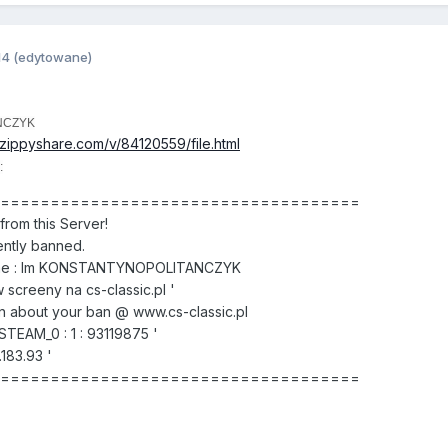
14
(edytowane)
NCZYK
zippyshare.com/v/84120559/file.html
:
======================================
rom this Server!
ntly banned.
me : Im KONSTANTYNOPOLITANCZYK
screeny na cs-classic.pl '
 about your ban @ www.cs-classic.pl
STEAM_0 : 1 : 93119875 '
.183.93 '
======================================