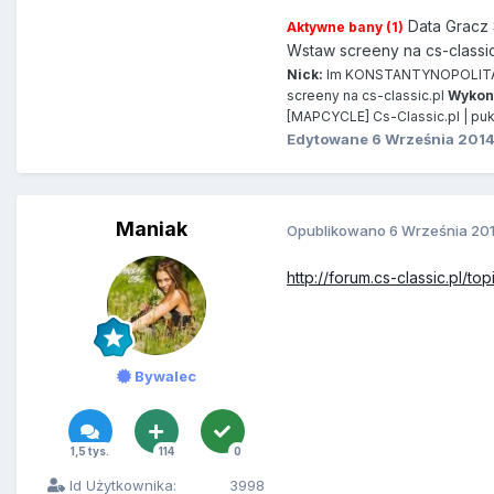
Data Gracz
Aktywne bany (1)
Wstaw screeny na cs-classi
Nick:
Im KONSTANTYNOPOLI
screeny na cs-classic.pl
Wykon
[MAPCYCLE] Cs-Classic.pl | puk
Edytowane
6 Września 201
Maniak
Opublikowano
6 Września 20
http://forum.cs-classic.
Bywalec
1,5 tys.
114
0
Id Użytkownika:
3998