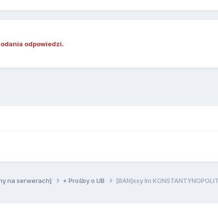
dodania odpowiedzi.
ny na serwerach]
+ Prośby o UB
[BAN]ssy Im KONSTANTYNOPOL