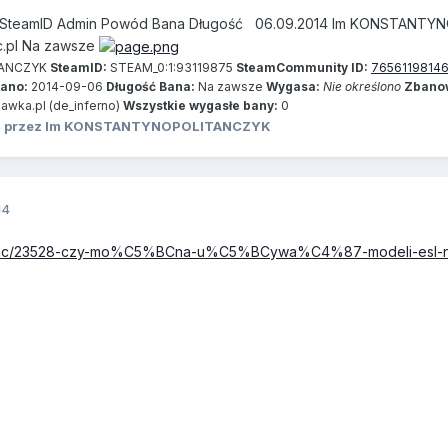
 SteamID Admin Powód Bana Długość 06.09.2014 Im KONSTANTYNO
c.pl Na zawsze
TANCZYK
SteamID:
STEAM_0:1:93119875
SteamCommunity ID:
7656119814
ano:
2014-09-06
Długość Bana:
Na zawsze
Wygasa:
Nie określono
Zbanow
awka.pl (de_inferno)
Wszystkie wygasłe bany:
0
4
przez Im KONSTANTYNOPOLITANCZYK
14
pl/topic/23528-czy-mo%C5%BCna-u%C5%BCywa%C4%87-modeli-esl-n