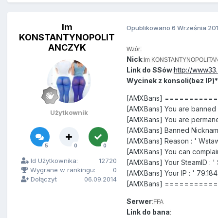
Im
Opublikowano
6 Września 20
KONSTANTYNOPOLIT
ANCZYK
Wzór:
Nick
:Im KONSTANTYNOPOLITA
Link do SSów
http://www33.
:
Wycinek z konsoli(bez IP)*
[AMXBans] =========
[AMXBans] You are banned f
Użytkownik
[AMXBans] You are permane
[AMXBans] Banned Nickna
[AMXBans] Reason : ' Wstaw 
5
0
0
[AMXBans] You can complain
Id Użytkownika:
12720
[AMXBans] Your SteamID : ' 
Wygrane w rankingu:
0
[AMXBans] Your IP : ' 79.184
Dołączył:
06.09.2014
[AMXBans] =========
Serwer
:FFA
Link do bana
: