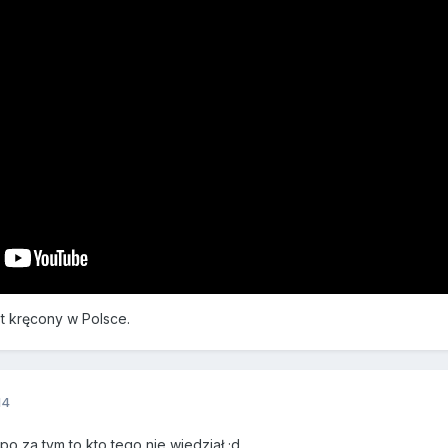
est kręcony w Polsce.
14
 po za tym to kto tego nie wiedział ;d