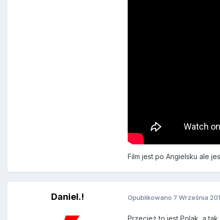
Film jest po Angielsku ale j
Daniel.!
Opublikowano
7 Września 20
Przecież to jest Polak, a tak