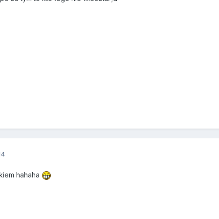
14
jakiem hahaha