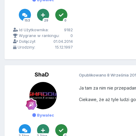
153
29
0
Id Użytkownika:
9182
Wygrane w rankingu:
0
Dołączył:
01.04.2014
Urodziny:
15.12.1997
ShaD
Opublikowano
8 Września 20
Ja tam za nim nie przepada
Ciekawe, że aż tyle ludzi go 
Bywalec
2,3 tys.
2,3 tys.
0