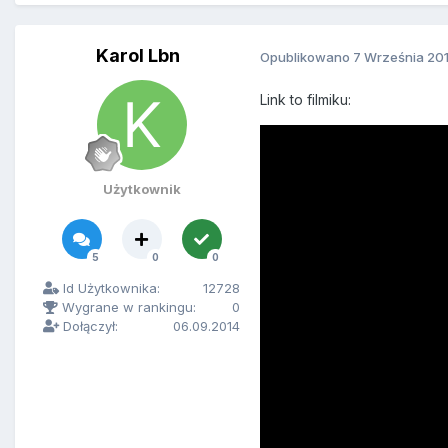
Karol Lbn
Opublikowano
7 Września 20
Link to filmiku:
Użytkownik
5
0
0
Id Użytkownika:
12728
Wygrane w rankingu:
0
Dołączył:
06.09.2014