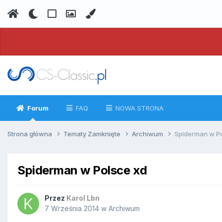
Forum
FAQ
NOWA STRONA
Strona główna
Tematy Zamknięte
Archiwum
Spiderman w Po
Spiderman w Polsce xd
Przez
Karol Lbn
7 Września 2014
w
Archiwum