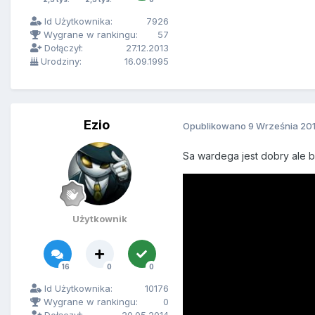
Id Użytkownika:
7926
Wygrane w rankingu:
57
Dołączył:
27.12.2013
Urodziny:
16.09.1995
Ezio
Opublikowano
9 Września 20
Sa wardega jest dobry ale b
Użytkownik
16
0
0
Id Użytkownika:
10176
Wygrane w rankingu:
0