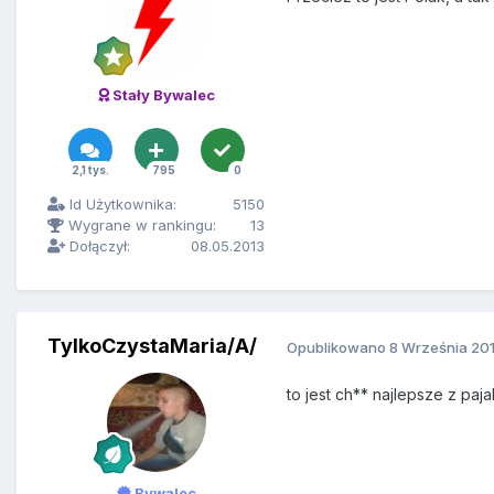
Stały Bywalec
2,1 tys.
795
0
Id Użytkownika:
5150
Wygrane w rankingu:
13
Dołączył:
08.05.2013
TylkoCzystaMaria/A/
Opublikowano
8 Września 20
to jest ch** najlepsze z pa
Bywalec