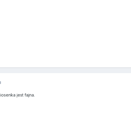
3
iosenka jest fajna.