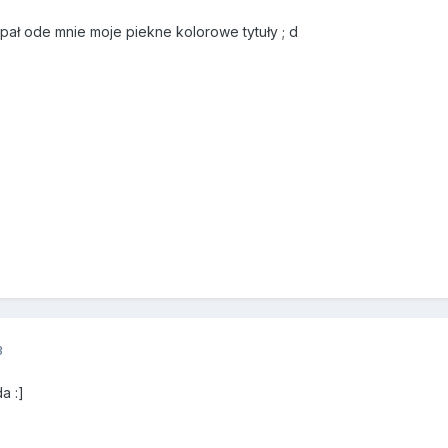
lapał ode mnie moje piekne kolorowe tytuły ; d
3
a :]