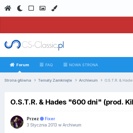
Forum
FAQ
NOWA STRONA
Strona główna
Tematy Zamknięte
Archiwum
O.S.T.R. & Hades
O.S.T.R. & Hades "600 dni" (prod. Kill
Przez
Fixer
3 Stycznia 2013
w
Archiwum