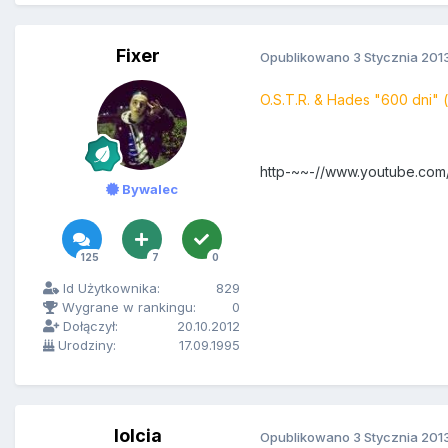
Fixer
Opublikowano
3 Stycznia 201
O.S.T.R. & Hades "600 dni" (p
http-~~-//www.youtube.com
Bywalec
125
7
0
Id Użytkownika:
829
Wygrane w rankingu:
0
Dołączył:
20.10.2012
Urodziny:
17.09.1995
lolcia
Opublikowano
3 Stycznia 201