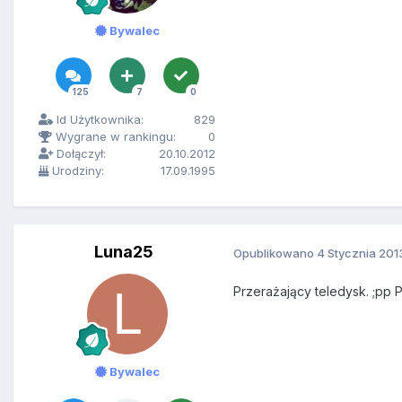
Bywalec
125
7
0
Id Użytkownika:
829
Wygrane w rankingu:
0
Dołączył:
20.10.2012
Urodziny:
17.09.1995
Luna25
Opublikowano
4 Stycznia 201
Przerażający teledysk. ;pp P
Bywalec