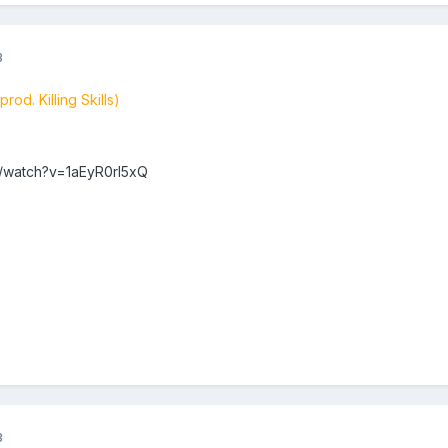
3
rod. Killing Skills)
/watch?v=1aEyR0rl5xQ
3