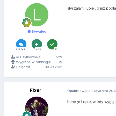
słyszalam, lubie ; d juz pod
Bywalec
2,9 tys.
786
0
Id Użytkownika:
529
Wygrane w rankingu:
19
Dołączył:
30.09.2012
Fixer
Opublikowano
3 Stycznia 201
hehe ;d Lepiej wtedy wygląd