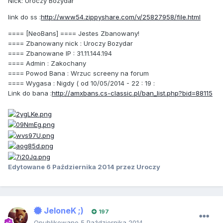
Nick: Uroczy Bozydar
link do ss :
http://www54.zippyshare.com/v/25827958/file.html
==== [NeoBans] ==== Jestes Zbanowany!
==== Zbanowany nick : Uroczy Bozydar
==== Zbanowane IP : 31.11.144.194
==== Admin : Zakochany
==== Powod Bana : Wrzuc screeny na forum
==== Wygasa : Nigdy ( od 10/05/2014 - 22 : 19 :
Link do bana :
http://amxbans.cs-classic.pl/ban_list.php?bid=88115
Edytowane
6 Października 2014
przez Uroczy
JeloneK ;)
197
Opublikowano
5 Października 2014