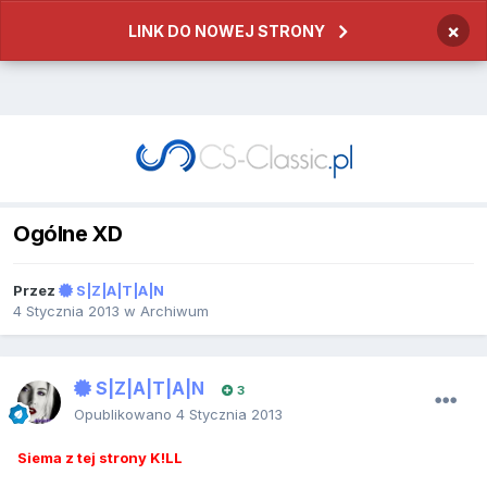
×
LINK DO NOWEJ STRONY
Ogólne XD
Przez
S|Z|A|T|A|N
4 Stycznia 2013
w
Archiwum
S|Z|A|T|A|N
3
Opublikowano
4 Stycznia 2013
Siema z tej strony K!LL