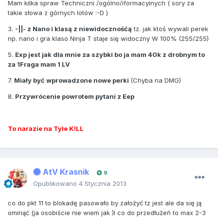
Mam kilka spraw Techniczni /ogólno/iformacyinych ( sory za
takie słowa z górnych lotów :-D )
3.
-||- z Nano i klasą z niewidocznośćą
tz. jak ktoś wywali perek
np. nano i gra klaso Ninja T staje się widoczny W 100% (255/255)
5.
Exp jest jak dla mnie za szybki bo ja mam 40k z drobnym to
za 1Fraga mam 1 LV
7.
Miały być wprowadzone nowe perki
(Chyba na DMG)
8.
Przywrócenie powrotem pytani z Eep
To narazie na Tyle K!LL
AtV Krasnik
9
Opublikowano
4 Stycznia 2013
co do pkt 11 to blokadę pasowało by założyć tz jest ale da się ją
ominąć (ja osobiście nie wiem jak )I co do przedłużeń to max 2-3