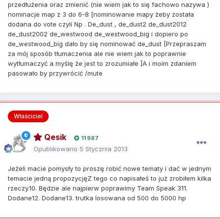
przedłużenia oraz zmienić (nie wiem jak to się fachowo nazywa )
nominacje map z 3 do 6-8 [nominowanie mapy żeby została
dodana do vote czyli Np . De_dust , de_dust2 de_dust2012
de_dust2002 de_westwood de_westwood_big i dopiero po
de_westwood_big dało by się nominować de_dust [Przepraszam
za mój sposób tłumaczenia ale nie wiem jak to poprawnie
wytłumaczyć a myślę że jest to zrozumiałe ]A i moim zdaniem
pasowało by przywrócić /mute
Właściciel
Qesik
11 987
Opublikowano
5 Stycznia 2013
Jeżeli macie pomysły to proszę robić nowe tematy i dać w jednym
temacie jedną propozycjęZ tego co napisałeś to już zrobiłem kilka
rzeczy.10. Będzie ale najpierw poprawimy Team Speak 311.
Dodane12. Dodane13. trutka losowana od 500 do 5000 hp