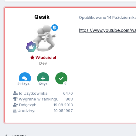
Qesik
Opublikowano
14 Październik
https://www.youtube.com/
Właściciel
Dev
21,6 tys.
12 tys.
0
Id Użytkownika:
6470
Wygrane w rankingu:
808
Dołączył:
19.08.2013
Urodziny:
10.05.1997