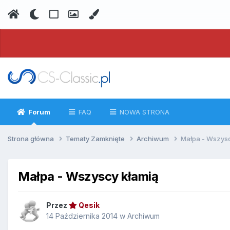
Forum
FAQ
NOWA STRONA
Strona główna
Tematy Zamknięte
Archiwum
Małpa - Wszysc
Małpa - Wszyscy kłamią
Przez
Qesik
14 Października 2014
w
Archiwum