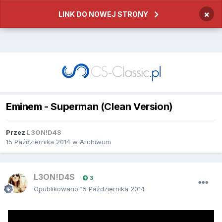
×
LINK DO NOWEJ STRONY
Eminem - Superman (Clean Version)
Przez
L3ON!D4S
15 Października 2014
w
Archiwum
L3ON!D4S
3
Opublikowano
15 Października 2014