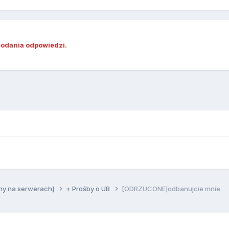
dodania odpowiedzi.
ny na serwerach]
+ Prośby o UB
[ODRZUCONE]odbanujcie mnie