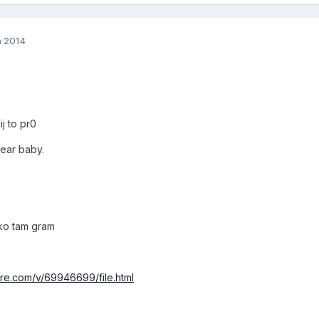
a 2014
j to pr0
ear baby.
ko tam gram
re.com/v/69946699/file.html