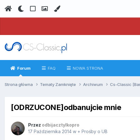
Forum
FAQ
NOWA STRONA
Strona główna
Tematy Zamknięte
Archiwum
Cs-Classic [Ba
[ODRZUCONE]odbanujcie mnie
Przez
odbijacztylkopro
17 Października 2014
w
+ Prośby o UB