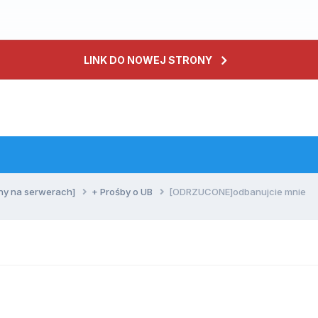
LINK DO NOWEJ STRONY
ny na serwerach]
+ Prośby o UB
[ODRZUCONE]odbanujcie mnie