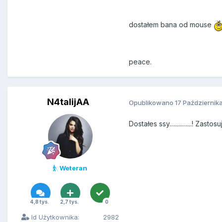
dostałem bana od mouse
peace.
N4talijAA
Opublikowano
17 Październik
Dostałes ssy...............! Za
Weteran
4,8 tys.
2,7 tys.
0
Id Użytkownika:
2982