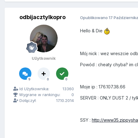
odbijacztylkopro
Opublikowano
17 Październik
Hello & Die
Mój nick : wez wreszcie odbi
Użytkownik
Powód : cheaty chyba? im cl
9
0
0
Moje ip : 176.107.38.66
Id Użytkownika:
13360
Wygrane w rankingu:
0
SERVER : ONLY DUST 2 / tyl
Dołączył:
17.10.2014
SSY :
http://www35.zippysha