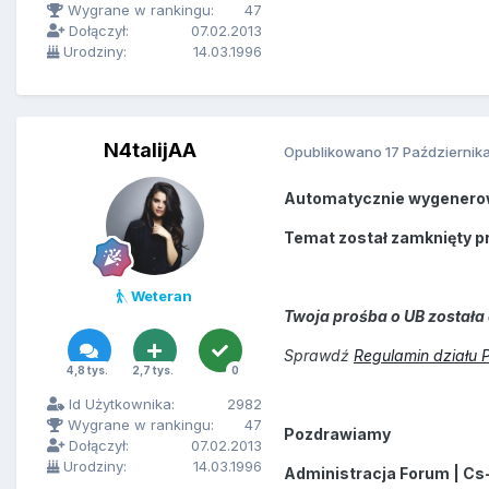
Wygrane w rankingu:
47
Dołączył:
07.02.2013
Urodziny:
14.03.1996
N4talijAA
Opublikowano
17 Październik
Automatycznie wygenero
Temat został zamknięty p
Weteran
Twoja prośba o UB została 
Sprawdź
Regulamin działu 
4,8 tys.
2,7 tys.
0
Id Użytkownika:
2982
Wygrane w rankingu:
47
Pozdrawiamy
Dołączył:
07.02.2013
Urodziny:
14.03.1996
Administracja Forum | Cs