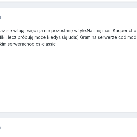
3
z się witają, więc i ja nie pozostanę w tyle.Na imię mam Kacper cho
afiki, lecz próbuję może kiedyś się uda:) Gram na serwerze cod mod
kim serwerachod cs-classic.
3