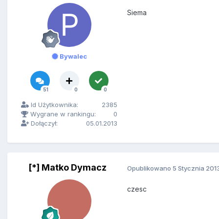
Siema
Bywalec
51
0
0
Id Użytkownika:
2385
Wygrane w rankingu:
0
Dołączył:
05.01.2013
[*] Matko Dymacz
Opublikowano
5 Stycznia 201
czesc