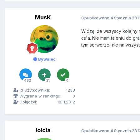
MusK
Opublikowano
4 Stycznia 201
Widzę, że wszyscy kolejny ra
cs'a. Nie mam talentu do gr
tym serwerze, ale na wszyst
Bywalec
482
21
0
Id Użytkownika:
1238
Wygrane w rankingu:
0
Dołączył:
10.11.2012
lolcia
Opublikowano
4 Stycznia 201