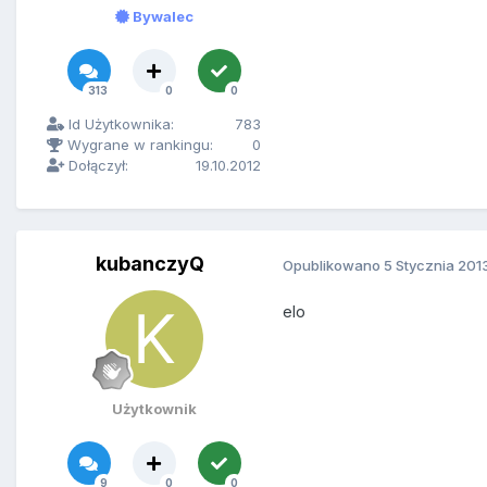
Bywalec
313
0
0
Id Użytkownika:
783
Wygrane w rankingu:
0
Dołączył:
19.10.2012
kubanczyQ
Opublikowano
5 Stycznia 201
elo
Użytkownik
9
0
0