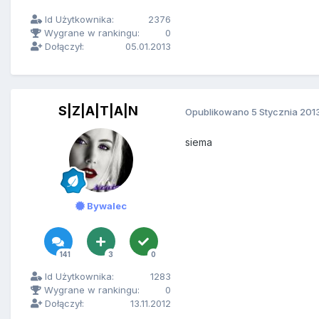
Id Użytkownika:
2376
Wygrane w rankingu:
0
Dołączył:
05.01.2013
S|Z|A|T|A|N
Opublikowano
5 Stycznia 201
siema
Bywalec
141
3
0
Id Użytkownika:
1283
Wygrane w rankingu:
0
Dołączył:
13.11.2012