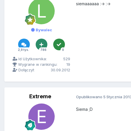
siemaaaaaa :-> :->
Bywalec
2,9 tys.
786
0
Id Użytkownika:
529
Wygrane w rankingu:
19
Dołączył:
30.09.2012
Extreme
Opublikowano
5 Stycznia 201
Siema ;D