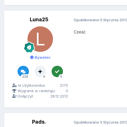
Luna25
Opublikowano
5 Stycznia 201
Cześć
Bywalec
229
0
0
Id Użytkownika:
2175
Wygrane w rankingu:
0
Dołączył:
28.12.2012
Pads.
Opublikowano
5 Stycznia 201