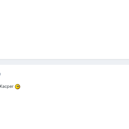
3
ć Kacper