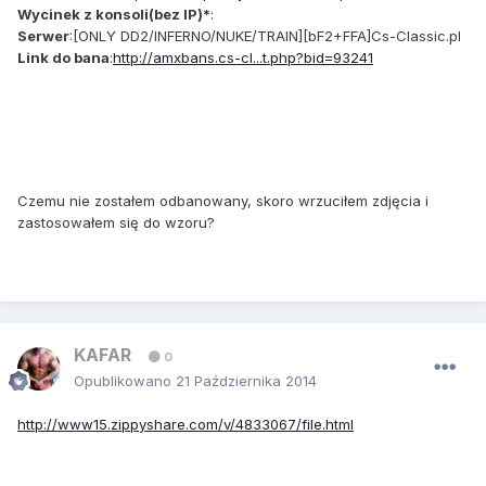
Wycinek z konsoli(bez IP)*
:
Serwer
:[ONLY DD2/INFERNO/NUKE/TRA​IN][bF2+FFA]Cs-Class​ic.pl
Link do bana
:
http://amxbans.cs-cl...t.php?bid=93241
Czemu nie zostałem odbanowany, skoro wrzuciłem zdjęcia i
zastosowałem się do wzoru?
KAFAR
0
Opublikowano
21 Października 2014
http://www15.zippyshare.com/v/4833067/file.html