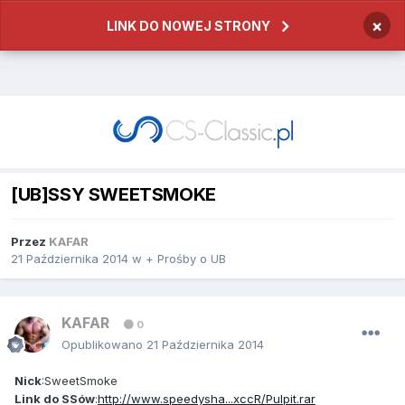
×
LINK DO NOWEJ STRONY
[UB]SSY SWEETSMOKE
Przez
KAFAR
21 Października 2014
w
+ Prośby o UB
KAFAR
0
Opublikowano
21 Października 2014
Nick
:SweetSmoke
Link do SSów
:
http://www.speedysha...xccR/Pulpit.rar