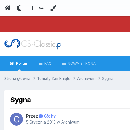
Forum
FAQ
NOWA STRONA
Strona główna
Tematy Zamknięte
Archiwum
Sygna
Sygna
Przez
C!chy
5 Stycznia 2013
w
Archiwum