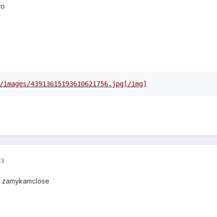
wo
/images/43913615193610621756.jpg[/img]
13
to zamykamclose