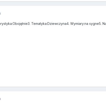
3
olorystyka:Obojętnie3. Tematyka:Dziewczyna4. Wymiary:na sygne5. N
3