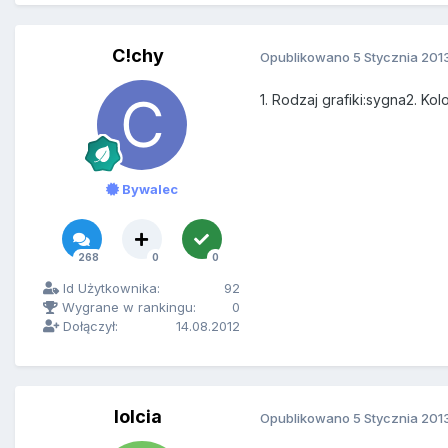
C!chy
Opublikowano
5 Stycznia 201
1. Rodzaj grafiki:sygna2. K
Bywalec
268
0
0
Id Użytkownika:
92
Wygrane w rankingu:
0
Dołączył:
14.08.2012
lolcia
Opublikowano
5 Stycznia 201