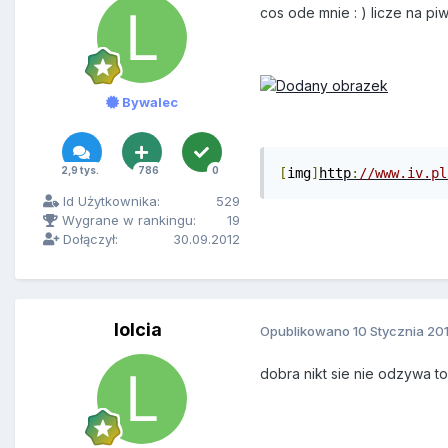
cos ode mnie : ) licze na pi
Bywalec
2,9 tys.
786
0
[
img
]
http
:
//www.iv.pl
Id Użytkownika:
529
Wygrane w rankingu:
19
Dołączył:
30.09.2012
lolcia
Opublikowano
10 Stycznia 20
dobra nikt sie nie odzywa 