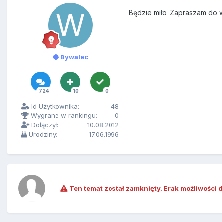
Będzie miło. Zapraszam do 
Bywalec
724
10
0
Id Użytkownika:
48
Wygrane w rankingu:
0
Dołączył:
10.08.2012
Urodziny:
17.06.1996
Ten temat został zamknięty. Brak możliwości 