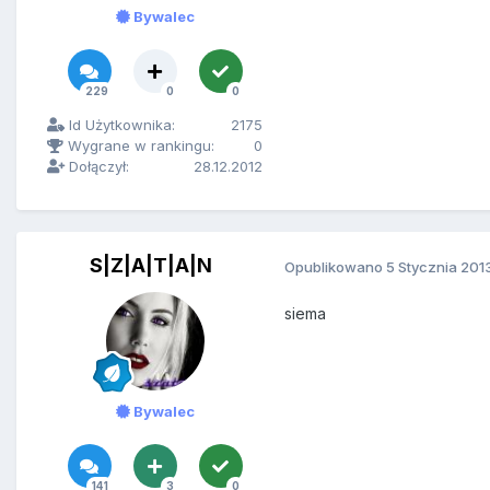
Bywalec
229
0
0
Id Użytkownika:
2175
Wygrane w rankingu:
0
Dołączył:
28.12.2012
S|Z|A|T|A|N
Opublikowano
5 Stycznia 201
siema
Bywalec
141
3
0