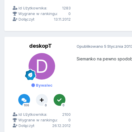
Id Użytkownika:
1283
Wygrane w rankingu:
0
Dołączył:
13.11.2012
deskopT
Opublikowano
5 Stycznia 201
Siemanko na pewno spodoba 
Bywalec
106
0
0
Id Użytkownika:
2100
Wygrane w rankingu:
0
Dołączył:
26.12.2012