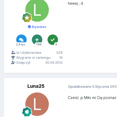
heeej ; d
Bywalec
2,9 tys.
786
0
Id Użytkownika:
529
Wygrane w rankingu:
19
Dołączył:
30.09.2012
Luna25
Opublikowano
5 Stycznia 201
Cześć ;p Miło mi Cię poznać