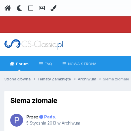
Forum
FAQ
NOWA STRONA
Strona główna
Tematy Zamknięte
Archiwum
Siema ziomale
Siema ziomale
Przez
Pads.
5 Stycznia 2013
w
Archiwum