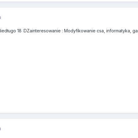
3
 Niedługo 18 :DZainteresowanie : Modyfikowanie csa, informatyka, g
3